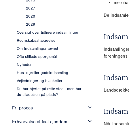
2015
mercha
2027
De indsamled
2028
2029
Oversigt over tidligere indsamlinger
Indsam
Regnskabsaflæggelse
Om Indsamlingsnævnet
Indsamlingen
foreningens 
Ofte stillede spørgsmål
Nyheder
Hus- og/eller gadeindsamling
Indsam
Vejledninger og blanketter
Du har hjertet på rette sted - men har
Landsdække
du tilladelsen på plads?
Fri proces
Indsam
Erhvervelse af fast ejendom
Når Indsamli