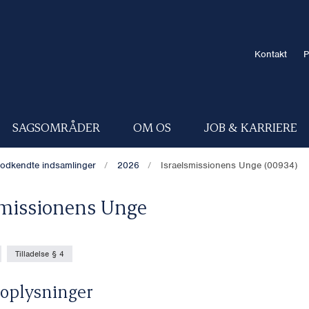
Kontakt
P
SAGSOMRÅDER
OM OS
JOB & KARRIERE
odkendte indsamlinger
2026
Israelsmissionens Unge (00934)
smissionens Unge
Tilladelse § 4
oplysninger