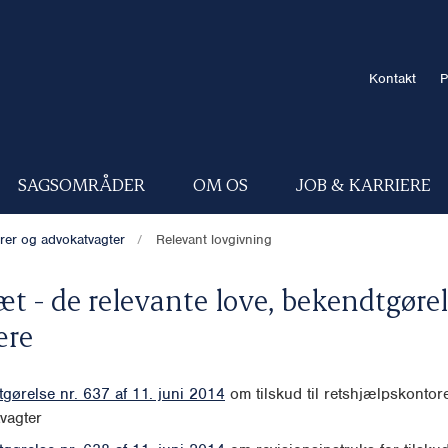
Kontakt
P
SAGSOMRÅDER
OM OS
JOB & KARRIERE
orer og advokatvagter
Relevant lovgivning
æt - de relevante love, bekendtgørel
ære
gørelse nr. 637 af 11. juni 2014
om tilskud til retshjælpskontor
vagter