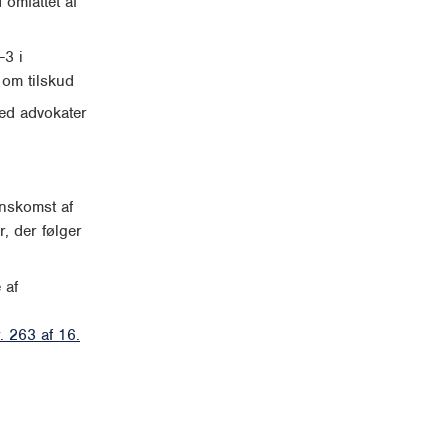
 omfattet af
-3 i
 om tilskud
ved advokater
nskomst af
, der følger
 af
r. 263 af 16.