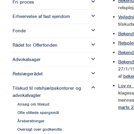
Bekendt
Fri proces
retsple
Erhvervelse af fast ejendom
Vejledn
tilskud
Fonde
Bekendt
Retsple
Rådet for Offerfonden
Bekendt
Advokatsager
Bekendt
27/1/19
Retslægerådet
af
beken
Lov nr.
Tilskud til retshjælpskontorer og
klagesa
advokatvagter
mennesk
Ansøg om tilskud
marts 
Ofte stillede spørgsmål
Årsberetninger
Oversigt over godkendte