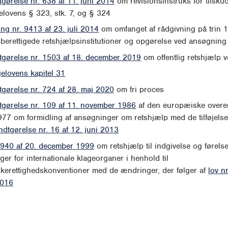
gørelse nr. 638 af 11. juni 2014
om revisionsinstruks for tilskud
jelovens § 323, stk. 7, og § 324
ing nr. 9413 af 23. juli 2014
om omfanget af rådgivning på trin 1
sberettigede retshjælpsinstitutioner og opgørelse ved ansøgning
gørelse nr. 1503 af 18. december 2019
om offentlig retshjælp 
jelovens kapitel 31
gørelse nr. 724 af 28. maj 2020
om fri proces
gørelse nr. 109 af 11. november 1986
af den europæiske overe
77 om formidling af ansøgninger om retshjælp med de tilføjelser
dtgørelse nr. 16 af 12. juni 2013
 940 af 20. december 1999
om retshjælp til indgivelse og førelse
ger for internationale klageorganer i henhold til
erettighedskonventioner med de ændringer, der følger af
lov n
2016