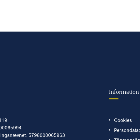
Information
119
Cookies
00065994
Persondatap
ningsnævnet: 5798000065963