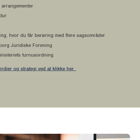
e arrangementer
ktur
ing, hvor du får berøring med flere sagsområder
borg Juridiske Forening
ministeriets turnusordning
ier og strategi ved at klikke her.