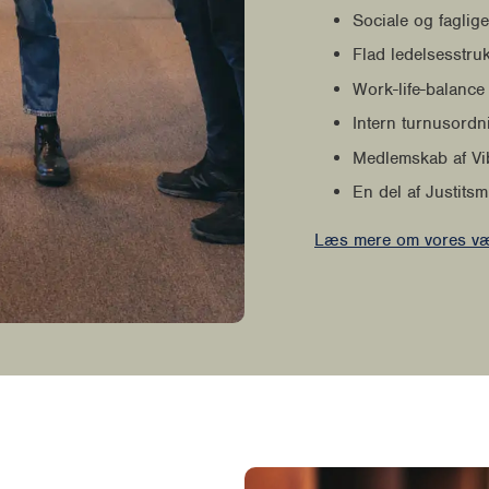
Sociale og faglig
Flad ledelsesstru
Work-life-balance
Intern turnusordn
Medlemskab af Vi
En del af Justits
Læs mere om vores værd