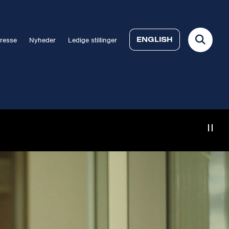
ENGLISH
resse
Nyheder
Ledige stillinger