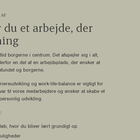
 AF
 du et arbejde, der
ning
altid borgerne i centrum. Det afspejler sig i alt,
derfor en del af en arbejdsplads, der ønsker at
amfundet og borgerne.
riereudvikling og work-life-balance er vigtigt for
svar til vores medarbejdere og ønsker at skabe et
 personlig udvikling.
t:
løb, hvor du bliver lært grundigt op
uligheder