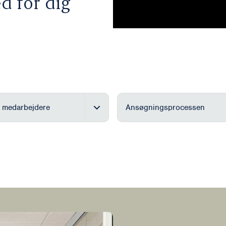
d for dig
 medarbejdere
Ansøgningsprocessen