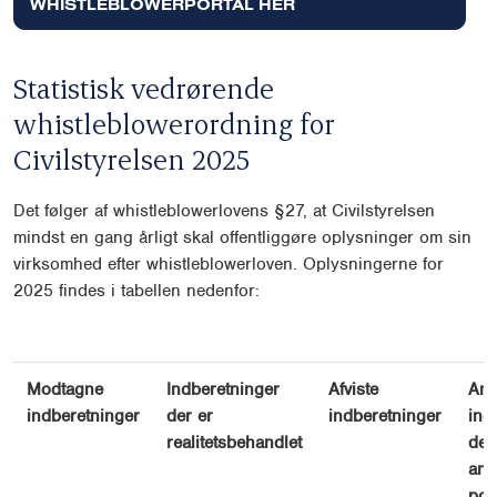
WHISTLEBLOWERPORTAL HER
Statistisk vedrørende
whistleblowerordning for
Civilstyrelsen 2025
Det følger af whistleblowerlovens §27, at Civilstyrelsen
mindst en gang årligt skal offentliggøre oplysninger om sin
virksomhed efter whistleblowerloven. Oplysningerne for
2025 findes i tabellen nedenfor:
Modtagne
Indberetninger
Afviste
Ant
indberetninger
der er
indberetninger
ind
realitetsbehandlet
der
anl
pol