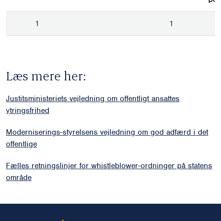
1
1
Læs mere her:
Justitsministeriets vejledning om offentligt ansattes
ytringsfrihed
Moderniserings-styrelsens vejledning om god adfærd i det
offentlige
Fælles retningslinjer for whistleblower-ordninger på statens
område