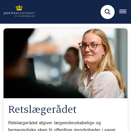
Retslægerådet
Retslægerådet afgiver lægevidenskabelige og
farmaceutiske skøn til offentlige myndigheder i sager