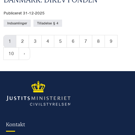
Publiceret 31-12-2025
Indsamlinger
Tilladelse § 4
1
2
3
4
5
6
7
8
9
10
Kontakt