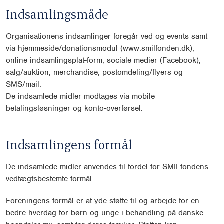
Indsamlingsmåde
Organisationens indsamlinger foregår ved og events samt
via hjem
meside/donationsmodul (www.smilfonden.dk),
online indsamlingsplat-
form, sociale medier (Facebook),
salg/auktion, merchandise, postomde
ling/flyers og
SMS/mail.
De indsamlede midler modtages via mobile
betalingsløsninger og konto-
overførsel.
Indsamlingens formål
De indsamlede midler anvendes til fordel for SMILfondens
vedtægtsbe
stemte formål:
Foreningens formål er at yde støtte til og arbejde for en
bedre hverdag for
børn og unge i behandling på danske