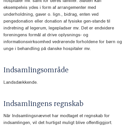
hospitaler mv. samt for deres familier.
Støtten kan
eksempelvis ydes i form af arrangementer med
underholdning,
gaver o. lign., bidrag, enten ved
pengedonation eller donation af fysiske gen-
stande til
indretning af legerum, legepladser mv. Det er endvidere
forenin
gens formål at drive oplysnings- og
informationsvirksomhed vedrørende
forholdene for børn og
unge i behandling på danske hospitaler mv.
Indsamlingsområde
Landsdækkende.
Indsamlingens regnskab
Når Indsamlingsnævnet har modtaget et regnskab for
indsamlingen, vil det hurtigst muligt blive offentliggjort.