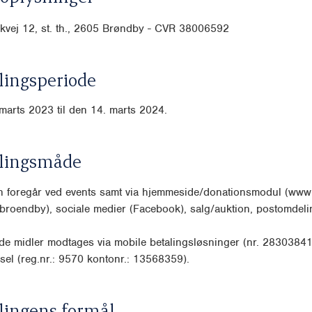
kvej 12, st. th., 2605 Brøndby - CVR 38006592
ingsperiode
marts 2023 til den 14. marts 2024.
lingsmåde
n foregår ved events samt via hjemmeside/donationsmodul (www.
roendby), sociale medier (Facebook), salg/auktion, postomdeli
e midler modtages via mobile betalingsløsninger (nr. 28303841
sel (reg.nr.: 9570 kontonr.: 13568359).
lingens formål