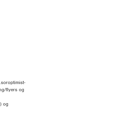
soroptimist-
ng/flyers og
) og