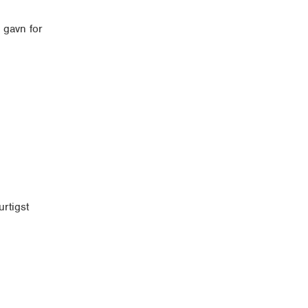
l gavn for
rtigst