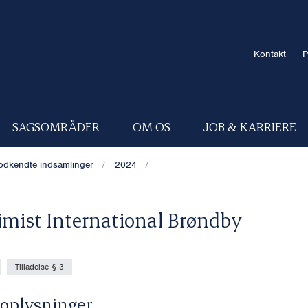
Kontakt
P
SAGSOMRÅDER
OM OS
JOB & KARRIERE
odkendte indsamlinger
2024
imist International Brøndby
Tilladelse § 3
oplysninger