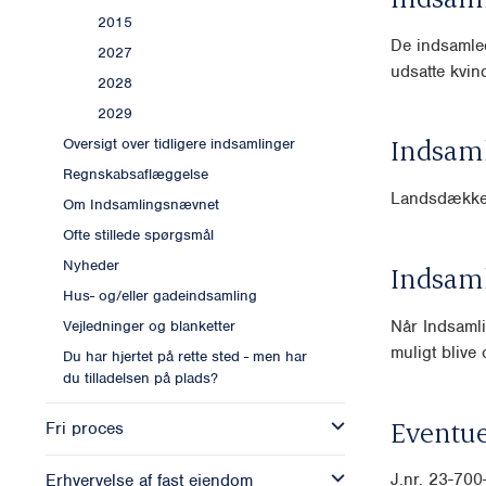
2015
De indsamled
2027
udsatte kvin
2028
2029
Indsam
Oversigt over tidligere indsamlinger
Regnskabsaflæggelse
Landsdække
Om Indsamlingsnævnet
Ofte stillede spørgsmål
Nyheder
Indsam
Hus- og/eller gadeindsamling
Når Indsamli
Vejledninger og blanketter
muligt blive o
Du har hjertet på rette sted - men har
du tilladelsen på plads?
Eventue
Fri proces
J.nr. 23-70
Erhvervelse af fast ejendom