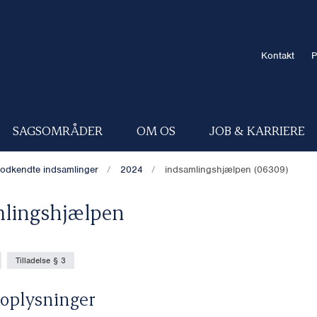
Kontakt
P
SAGSOMRÅDER
OM OS
JOB & KARRIERE
odkendte indsamlinger
2024
indsamlingshjælpen (06309)
lingshjælpen
Tilladelse § 3
oplysninger