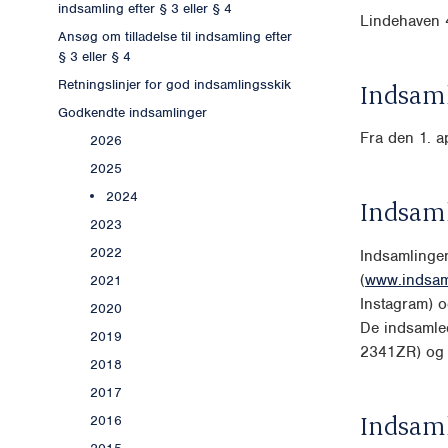
indsamling efter § 3 eller § 4
Lindehaven 
Ansøg om tilladelse til indsamling efter
§ 3 eller § 4
Retningslinjer for god indsamlingsskik
Indsaml
Godkendte indsamlinger
Fra den 1. a
2026
2025
2024
Indsam
2023
2022
Indsamlinge
(
www.indsam
2021
Instagram) o
2020
De indsamle
2019
2341ZR) og k
2018
2017
Indsam
2016