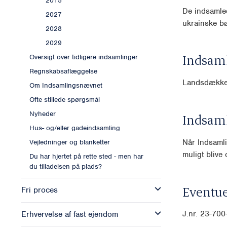
2015
De indsamled
2027
ukrainske b
2028
2029
Indsam
Oversigt over tidligere indsamlinger
Regnskabsaflæggelse
Landsdække
Om Indsamlingsnævnet
Ofte stillede spørgsmål
Nyheder
Indsam
Hus- og/eller gadeindsamling
Når Indsamli
Vejledninger og blanketter
muligt blive o
Du har hjertet på rette sted - men har
du tilladelsen på plads?
Eventue
Fri proces
J.nr. 23-70
Erhvervelse af fast ejendom