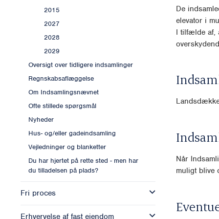
De indsamled
2015
elevator i mu
2027
I tilfælde af
2028
overskydende 
2029
Oversigt over tidligere indsamlinger
Indsam
Regnskabsaflæggelse
Om Indsamlingsnævnet
Landsdække
Ofte stillede spørgsmål
Nyheder
Indsam
Hus- og/eller gadeindsamling
Vejledninger og blanketter
Når Indsamli
Du har hjertet på rette sted - men har
muligt blive o
du tilladelsen på plads?
Fri proces
Eventue
Erhvervelse af fast ejendom