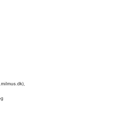
.milmus.dk),
og