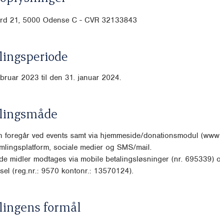
ard 21, 5000 Odense C - CVR 32133843
ingsperiode
ebruar 2023 til den 31. januar 2024.
lingsmåde
n foregår ved events samt via hjemmeside/donationsmodul (www
mlingsplatform, sociale medier og SMS/mail.
e midler modtages via mobile betalingsløsninger (nr. 695339) 
sel (reg.nr.: 9570 kontonr.: 13570124).
lingens formål