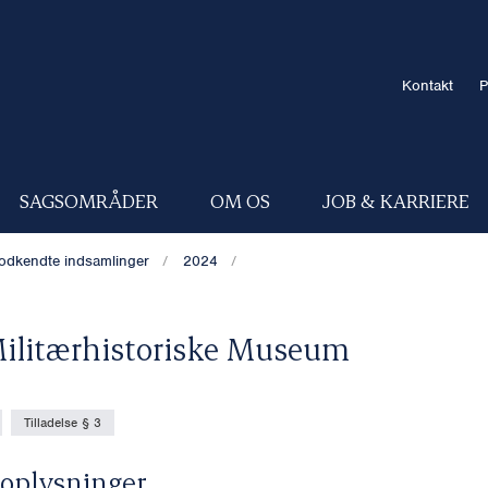
Kontakt
P
SAGSOMRÅDER
OM OS
JOB & KARRIERE
odkendte indsamlinger
2024
ilitærhistoriske Museum
Tilladelse § 3
oplysninger