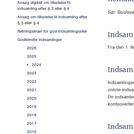
Ansøg digitalt om tilladelse til
indsamling efter § 3 eller § 4
Sdr. Boulev
Ansøg om tilladelse til indsamling efter
§ 3 eller § 4
Retningslinjer for god indsamlingsskik
Indsaml
Godkendte indsamlinger
Fra den 1. f
2026
2025
2024
Indsam
2023
2022
Indsamlinge
online indsa
2021
De indsamled
2020
kontooverfør
2019
2018
2017
Indsam
2016