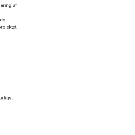
lering af
 de
rojektet.
rtigst