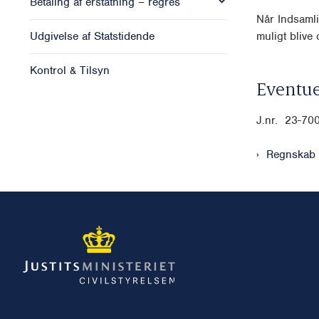
Betaling af erstatning – regres
Når Indsamli
Udgivelse af Statstidende
muligt blive o
Kontrol & Tilsyn
Eventue
J.nr. 23-70
Regnskab