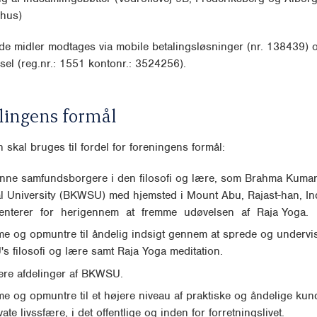
rhus)
e midler modtages via mobile betalingsløsninger (nr. 138439) 
sel (reg.nr.: 1551 kontonr.: 3524256).
lingens formål
 skal bruges til fordel for foreningens formål:
nne samfundsborgere i den filosofi og lære, som Brahma Kuma
al University (BKWSU) med hjemsted i Mount Abu, Rajast-han, In
enterer for herigennem at fremme udøvelsen af Raja Yoga.
me og opmuntre til åndelig indsigt gennem at sprede og undervis
 filosofi og lære samt Raja Yoga meditation.
lere afdelinger af BKWSU.
me og opmuntre til et højere niveau af praktiske og åndelige kun
ate livssfære, i det offentlige og inden for forretningslivet.