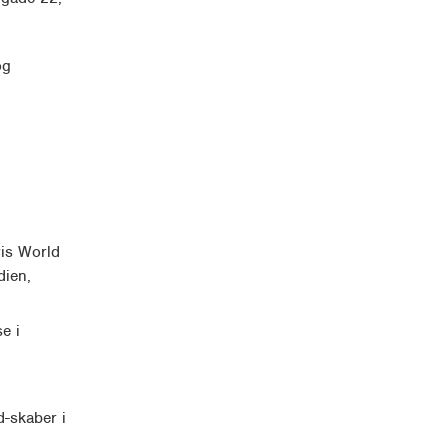
og
ris World
dien,
e i
d-skaber i