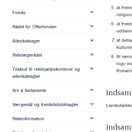
at fre
Fonde
religion
at frem
Rådet for Offerfonden
uddanne
at delt
Advokatsager
kulture
Retslægerådet
At være
logo mv
Tilskud til retshjælpskontorer og
Kumari
advokatvagter
Indsam
Arv & testamente
Værgemål og fremtidsfuldmagter
Landsdækk
Retsinformation
Indsam