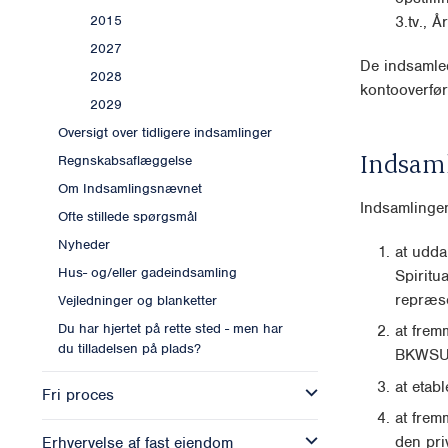
3.tv., Å
2015
2027
De indsamled
2028
kontooverfør
2029
Oversigt over tidligere indsamlinger
Indsam
Regnskabsaflæggelse
Om Indsamlingsnævnet
Indsamlingen
Ofte stillede spørgsmål
Nyheder
at udda
Hus- og/eller gadeindsamling
Spiritu
repræs
Vejledninger og blanketter
Du har hjertet på rette sted - men har
at frem
du tilladelsen på plads?
BKWSU's
at etab
Fri proces
at frem
den priv
Erhvervelse af fast ejendom