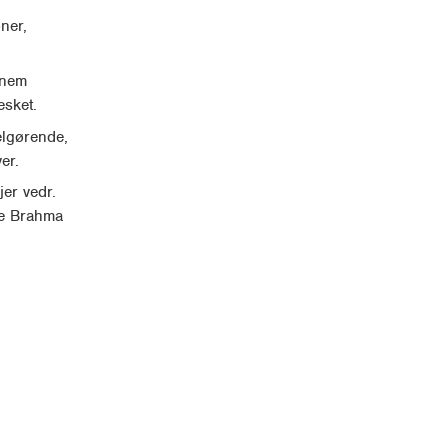
ner,
-nem
esket.
elgørende,
er.
jer vedr.
he Brahma