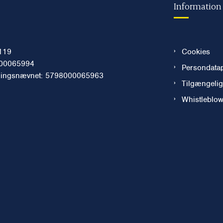
Information
119
Cookies
00065994
Persondatap
ningsnævnet: 5798000065963
Tilgængeli
Whistleblo