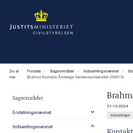
Du er
Forside
Sagsområder
Indsamlingsnævnet
Go
her:
Brahma Kumaris Åndelige Verdensuniversitet (06813)
Brahma
Sagsområder
31-12-2024
Erstatningsnævnet
Indsamlinger
Indsamlingsnævnet
Kontakt