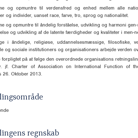
mme og opmuntre til verdensfred og enhed mellem alle natio
er og individer, uanset race, farve, tro, sprog og nationalitet.
me og opmuntre til åndelig forståelse, udvikling og harmoni gen
lse og udvikling af de latente færdigheder og kvaliteter i men-n
age i åndelige, religiøse, uddannelsesmæssige, filosofiske, v
lle og sociale institutioners og organisationers arbejde verden ov
 forpligtet på at følge den overordnede organisations retningslin
. jf. Charter of Association on International Function of t
s 26. Oktober 2013.
lingsområde
ende
lingens regnskab