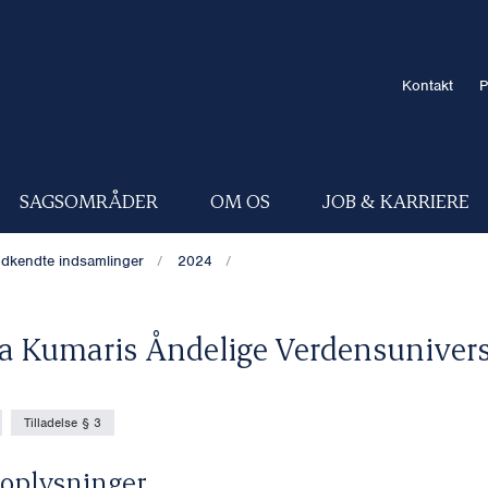
Kontakt
P
SAGSOMRÅDER
OM OS
JOB & KARRIERE
dkendte indsamlinger
2024
 Kumaris Åndelige Verdensunivers
Tilladelse § 3
oplysninger