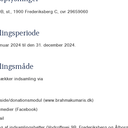
9B, st., 1900 Frederiksberg C, cvr
29659060
ingsperiode
anuar 2024 til den 31. december 2024.
lingsmåde
dækker indsamling via
side/donationsmodul (www.brahmakumaris.dk)
 medier (Facebook)
il
ing af indsamlingsbøtter (Vodroffsvej 9B, Frederiksberg og Ålbor