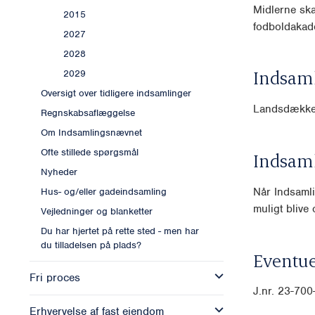
Midlerne ska
2015
fodboldakad
2027
2028
Indsam
2029
Oversigt over tidligere indsamlinger
Landsdækk
Regnskabsaflæggelse
Om Indsamlingsnævnet
Ofte stillede spørgsmål
Indsam
Nyheder
Når Indsamli
Hus- og/eller gadeindsamling
muligt blive o
Vejledninger og blanketter
Du har hjertet på rette sted - men har
du tilladelsen på plads?
Eventue
Fri proces
J.nr.
23-700
Erhvervelse af fast ejendom