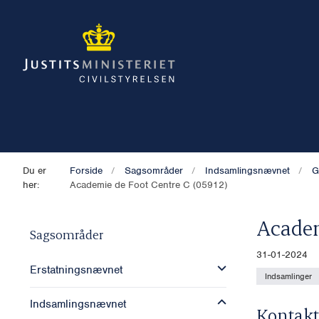
Du er
Forside
Sagsområder
Indsamlingsnævnet
G
her:
Academie de Foot Centre C (05912)
Academ
Sagsområder
31-01-2024
Erstatningsnævnet
Indsamlinger
Indsamlingsnævnet
Kontakt