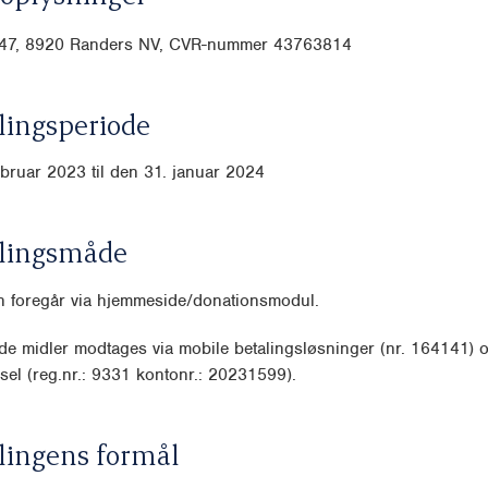
 47, 8920 Randers NV, CVR-nummer 43763814
ingsperiode
ebruar 2023 til den 31. januar 2024
lingsmåde
n foregår via hjemmeside/donationsmodul.
e midler modtages via mobile betalingsløsninger (nr. 164141) 
sel (reg.nr.: 9331 kontonr.: 20231599).
lingens formål