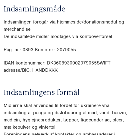
Indsamlingsmåde
Indsamlingen foregår via hjemmeside/donationsmodul og
merchandise.
De indsamlede midler modtages via kontooverførsel
Reg. nr.: 0893 Konto nr.: 2079055
IBAN kontonummer: DK3608930002079055SWIFT-
adresse/BIC: HANDDKKK
Indsamlingens formål
Midlerne skal anvendes til fordel for ukrainere vha.
indsamling af penge
og distribuering af mad, vand, benzin,
medicin, hygiejneprodukter, tæpper,
liggeunderlag, bleer,
mælkepulver og vintertøj.
Foreningens netværk af
kontakter og ambassadører i