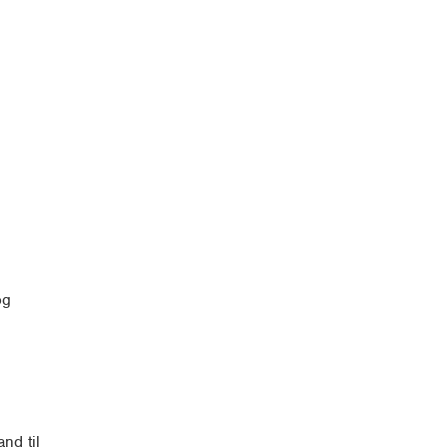
og
nd til