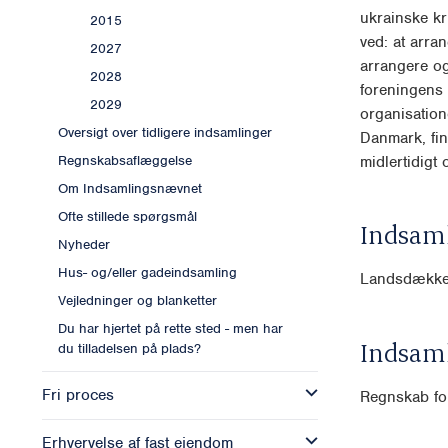
ukrainske kr
2015
ved: at arra
2027
arrangere og
2028
foreningens 
2029
organisation
Oversigt over tidligere indsamlinger
Danmark, fin
midlertidigt
Regnskabsaflæggelse
Om Indsamlingsnævnet
Ofte stillede spørgsmål
Indsam
Nyheder
Hus- og/eller gadeindsamling
Landsdække
Vejledninger og blanketter
Du har hjertet på rette sted - men har
Indsam
du tilladelsen på plads?
Fri proces
Regnskab for
Erhvervelse af fast ejendom