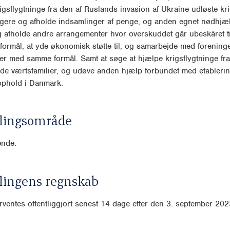
igsflygtninge fra den af Ruslands invasion af Ukraine udløste kr
ngere og afholde indsamlinger af penge, og anden egnet nødhjæ
 afholde andre arrangementer hvor overskuddet går ubeskåret ti
formål, at yde økonomisk støtte til, og samarbejde med forening
er med samme formål. Samt at søge at hjælpe krigsflygtninge fra 
de værtsfamilier, og udøve anden hjælp forbundet med etablerin
 ophold i Danmark.
lingsområde
nde.
lingens regnskab
ventes offentliggjort senest 14 dage efter den 3. september 202