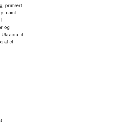
ig
,
primært
lp, samt
l
er og
Ukraine til
g af et
3.