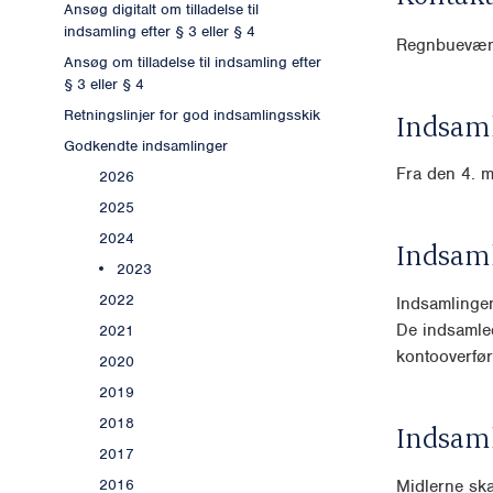
Ansøg digitalt om tilladelse til
indsamling efter § 3 eller § 4
Regnbuevæn
Ansøg om tilladelse til indsamling efter
§ 3 eller § 4
Retningslinjer for god indsamlingsskik
Indsaml
Godkendte indsamlinger
Fra den 4. m
2026
2025
2024
Indsam
2023
2022
Indsamlingen
De indsamled
2021
kontooverfør
2020
2019
2018
Indsam
2017
Midlerne ska
2016