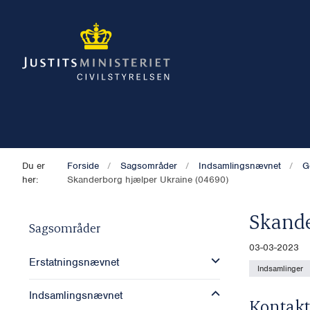
Du er
Forside
Sagsområder
Indsamlingsnævnet
G
her:
Skanderborg hjælper Ukraine (04690)
Skande
Sagsområder
03-03-2023
Erstatningsnævnet
Indsamlinger
Indsamlingsnævnet
Kontakt