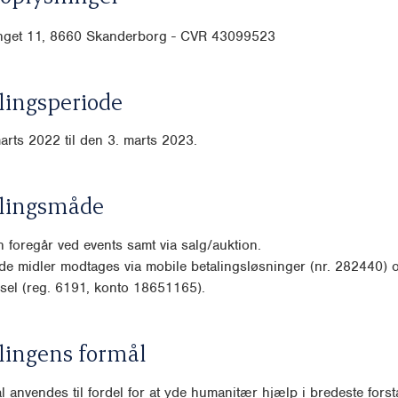
get 11, 8660 Skanderborg - CVR
43099523
ingsperiode
arts 2022 til den 3. marts 2023.
lingsmåde
 foregår ved events samt via salg/auktion.
e midler modtages via mobile betalingsløsninger (nr. 282440) 
sel (reg. 6191, konto 18651165).
lingens formål
l anvendes til fordel for at yde humanitær hjælp i bredeste forsta