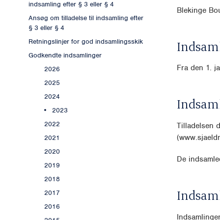
indsamling efter § 3 eller § 4
Blekinge Bo
Ansøg om tilladelse til indsamling efter
§ 3 eller § 4
Retningslinjer for god indsamlingsskik
Indsaml
Godkendte indsamlinger
Fra den 1. j
2026
2025
2024
Indsam
2023
2022
Tilladelsen
(www.sjaeld
2021
2020
De indsamled
2019
2018
Indsam
2017
2016
Indsamlingen