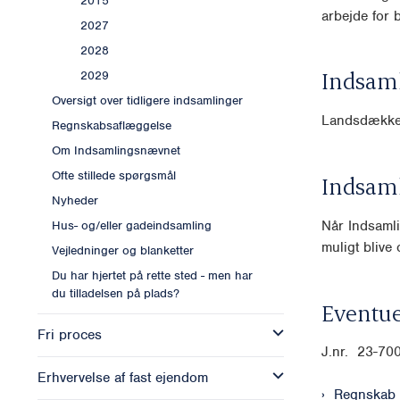
2015
arbejde for 
2027
2028
Indsam
2029
Oversigt over tidligere indsamlinger
Landsdækk
Regnskabsaflæggelse
Om Indsamlingsnævnet
Ofte stillede spørgsmål
Indsam
Nyheder
Når Indsamli
Hus- og/eller gadeindsamling
muligt blive o
Vejledninger og blanketter
Du har hjertet på rette sted - men har
du tilladelsen på plads?
Eventue
Fri proces
J.nr. 23-70
Erhvervelse af fast ejendom
Regnskab