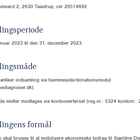
ulevard 2, 2630 Taastrup, cvr
20514892
ingsperiode
anuar 2023 til den 31. december 2023.
lingsmåde
 dækker indsamling via hjemmeside/donationsmodul
nediagnoser.dk).
e midler modtages via kontooverførsel (reg.nr.: 5324 kontonr.:
lingens formål
 skal bruges til at mobilisere økonomiske bidrag til Sjældne D