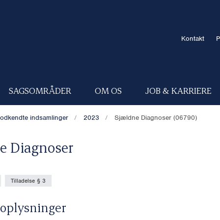
Kontakt
P
SAGSOMRÅDER
OM OS
JOB & KARRIERE
odkendte indsamlinger
2023
Sjældne Diagnoser (06790)
e Diagnoser
Tilladelse § 3
oplysninger