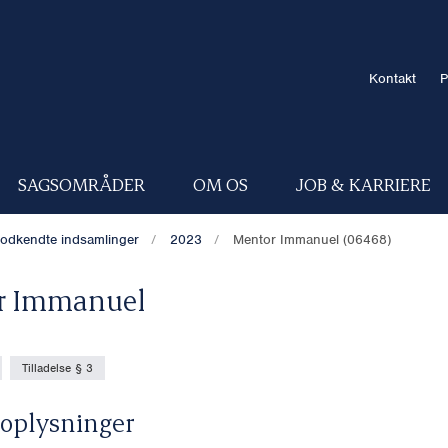
Kontakt
P
SAGSOMRÅDER
OM OS
JOB & KARRIERE
odkendte indsamlinger
2023
Mentor Immanuel (06468)
r Immanuel
Tilladelse § 3
oplysninger