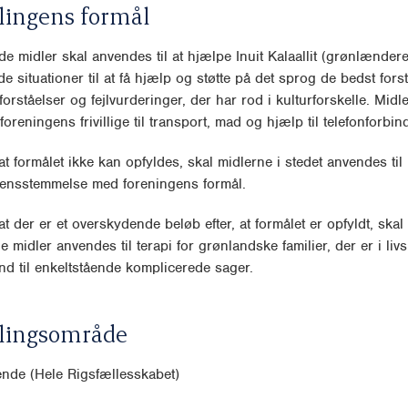
lingens formål
e midler skal anvendes til at hjælpe Inuit Kalaallit (grønlændere)
de situationer til at få hjælp og støtte på det sprog de bedst forst
orståelser og fejlvurderinger, der har rod i kulturforskelle. Midl
oreningens frivillige til transport, mad og hjælp til telefonforbin
, at formålet ikke kan opfyldes, skal midlerne i stedet anvendes ti
rensstemmelse med foreningens formål.
, at der er et overskydende beløb efter, at formålet er opfyldt, skal
 midler anvendes til terapi for grønlandske familier, der er i livs
nd til enkeltstående komplicerede sager.
lingsområde
de (Hele Rigsfællesskabet)