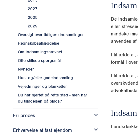
2015
Indsam
2027
2028
De indsamled
eller stresse
2029
mindske misf
Oversigt over tidligere indsamlinger
anvendes af f
Regnskabsaflæggelse
Om Indsamlingsnævnet
I tilfælde af
Ofte stillede spørgsmål
formål i ove
Nyheder
I tilfælde af
Hus- og/eller gadeindsamling
overskydende
Vejledninger og blanketter
advokatbista
Du har hjertet på rette sted - men har
du tilladelsen på plads?
Indsam
Fri proces
Landsdækken
Erhvervelse af fast ejendom