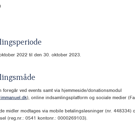
0
ingsperiode
oktober 2022 til den 30. oktober 2023.
lingsmåde
n foregår ved events samt via hjemmeside/donationsmodul
immanuel.dk
), online indsamlingsplatform og sociale medier (F
e midler modtages via mobile betalingsløsninger (nr. 448334) 
sel (reg.nr.: 0541 kontonr.: 0000269103).