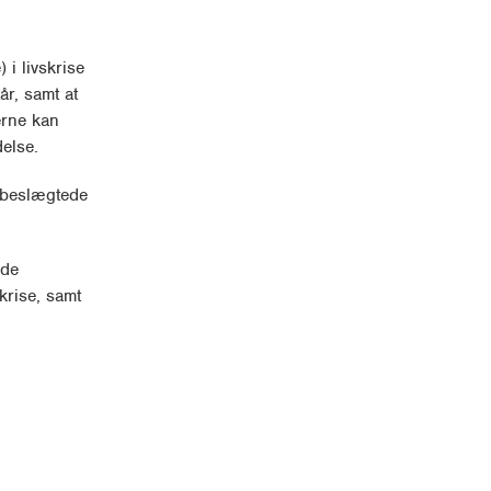
 i livskrise
år, samt at
erne kan
delse.
l beslægtede
 de
krise, samt