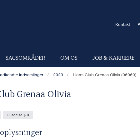
Kontakt
P
SAGSOMRÅDER
OM OS
JOB & KARRIERE
odkendte indsamlinger
2023
Lions Club Grenaa Olivia (06060)
Club Grenaa Olivia
Tilladelse § 3
oplysninger