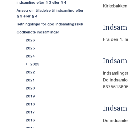
indsamling efter § 3 eller § 4
Kirkebakken
Ansøg om tilladelse til indsamling efter
§ 3 eller § 4
Retningslinjer for god indsamlingsskik
Indsaml
Godkendte indsamlinger
Fra den 1. m
2026
2025
2024
Indsam
2023
2022
Indsamlingen
De indsamled
2021
6875518605
2020
2019
2018
Indsam
2017
De indsamled
2016