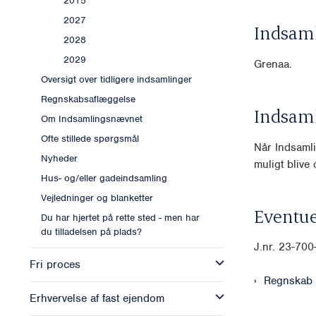
2015
2027
Indsam
2028
2029
Grenaa.
Oversigt over tidligere indsamlinger
Regnskabsaflæggelse
Indsam
Om Indsamlingsnævnet
Ofte stillede spørgsmål
Når Indsamli
Nyheder
muligt blive o
Hus- og/eller gadeindsamling
Vejledninger og blanketter
Eventue
Du har hjertet på rette sted - men har
du tilladelsen på plads?
J.nr. 23-70
Fri proces
Regnskab
Erhvervelse af fast ejendom