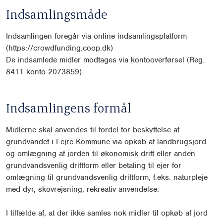
Indsamlingsmåde
Indsamlingen foregår via online indsamlingsplatform
(https://crowdfun
ding.coop.dk)
De indsamlede midler modtages via kontooverførsel (Reg.
8411 konto
2073859).
Indsamlingens formål
Midlerne skal anvendes til fordel for beskyttelse af
grundvandet i Lejre
Kommune via opkøb af landbrugsjord
og omlægning af jorden til økono
misk drift eller anden
grundvandsvenlig driftform eller betaling til ejer for
omlægning til grundvandsvenlig driftform, f.eks. naturpleje
med dyr, skov
rejsning, rekreativ anvendelse.
I tilfælde af, at der ikke samles nok midler til opkøb af jord