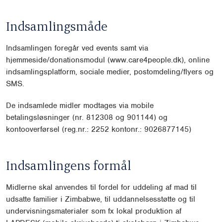
Indsamlingsmåde
Indsamlingen foregår ved events samt via
hjemmeside/donationsmodul
(www.care4people.dk), online
indsamlingsplatform, sociale medier, post
omdeling/flyers og
SMS.
De indsamlede midler modtages via mobile
betalingsløsninger (nr. 812308
og 901144) og
kontooverførsel (reg.nr.: 2252 kontonr.: 9026877145)
Indsamlingens formål
Midlerne skal anvendes til fordel for uddeling af mad til
udsatte familier i
Zimbabwe, til uddannelsesstøtte og til
undervisningsmaterialer som fx lokal
produktion af