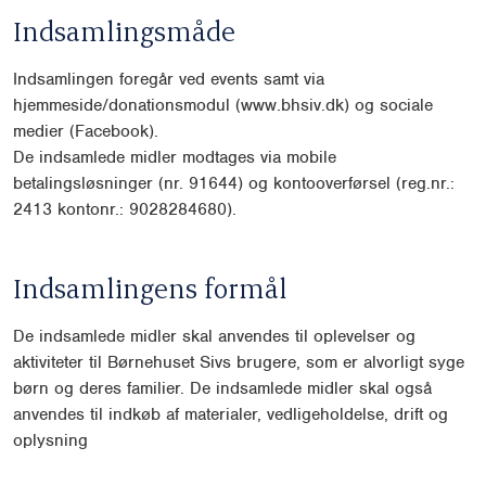
Indsamlingsmåde
Indsamlingen foregår ved events samt via
hjemmeside/donationsmodul
(
www.bhsiv.dk) og sociale
medier (Facebook).
De indsamlede midler modtages via mobile
betalingsløsninger (nr. 91644)
og kontooverførsel (reg.nr.:
2413 kontonr.: 9028284680).
Indsamlingens formål
De indsamlede midler skal anvendes til oplevelser og
aktiviteter til Børne
huset Sivs brugere, som er alvorligt syge
børn og deres familier. De indsam
lede midler skal også
anvendes til indkøb af materialer, vedligeholdelse,
drift og
oplysning