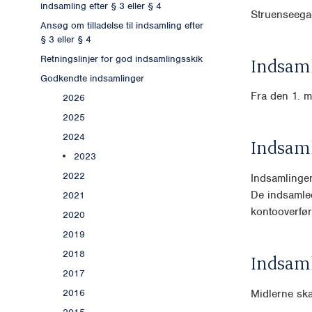
indsamling efter § 3 eller § 4
Struenseega
Ansøg om tilladelse til indsamling efter
§ 3 eller § 4
Retningslinjer for god indsamlingsskik
Indsaml
Godkendte indsamlinger
Fra den 1. m
2026
2025
2024
Indsam
2023
2022
Indsamlinge
De indsamle
2021
kontooverfø
2020
2019
2018
Indsam
2017
Midlerne ska
2016