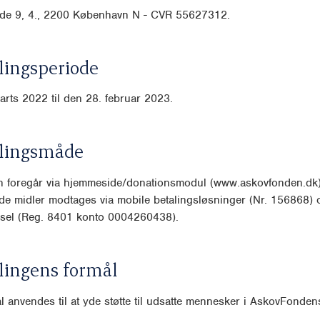
de 9, 4.,
2200 København N - CVR 55627312.
ingsperiode
arts 2022 til den 28. februar 2023.
lingsmåde
n foregår via hjemmeside/donationsmodul (www.askovfon
den.dk)
de midler modtages via mobile betalingsløsninger (Nr. 156868)
rsel (Reg. 8401 konto 0004260438).
lingens formål
l anvendes til at yde støtte til udsatte mennesker i AskovFon
dens