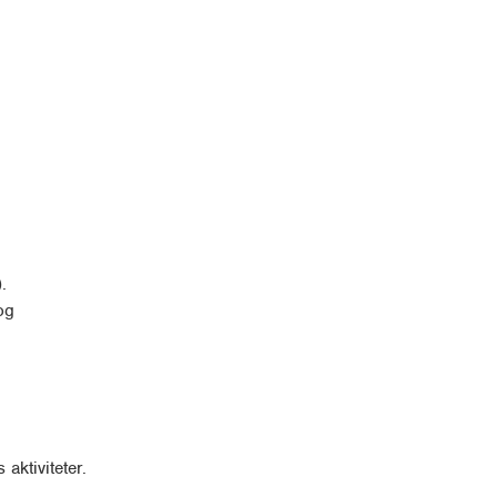
.
og
 aktiviteter.