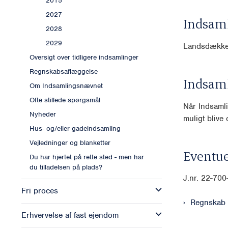
2015
2027
Indsam
2028
2029
Landsdække
Oversigt over tidligere indsamlinger
Regnskabsaflæggelse
Indsam
Om Indsamlingsnævnet
Ofte stillede spørgsmål
Når Indsamli
Nyheder
muligt blive o
Hus- og/eller gadeindsamling
Vejledninger og blanketter
Eventue
Du har hjertet på rette sted - men har
du tilladelsen på plads?
J.nr.
22-700
Fri proces
Regnskab
Erhvervelse af fast ejendom