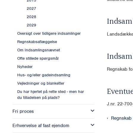
2015
2027
2028
Indsam
2029
Oversigt over tidligere indsamlinger
Landsdækk
Regnskabsaflæggelse
Om Indsamlingsnævnet
Indsam
Ofte stillede spørgsmål
Nyheder
Regnskab for
Hus- og/eller gadeindsamling
Vejledninger og blanketter
Eventue
Du har hjertet på rette sted - men har
du tilladelsen på plads?
J.nr. 22-70
Fri proces
Regnskab 
Erhvervelse af fast ejendom