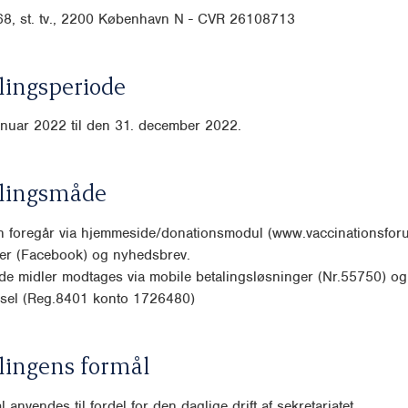
68, st. tv., 2200 København N - CVR
26108713
ingsperiode
anuar 2022 til den 31. december 2022.
lingsmåde
n foregår via hjemmeside/donationsmodul (www.vaccinationsforu
ier (Facebook) og nyhedsbrev.
e midler modtages via mobile betalingsløsninger (Nr.55750) og
rsel (Reg.8401 konto 1726480)
lingens formål
 anvendes til fordel for den daglige drift af sekretariatet.