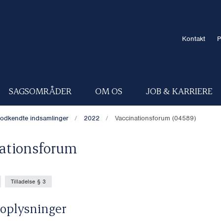
Kontakt
P
SAGSOMRÅDER
OM OS
JOB & KARRIERE
odkendte indsamlinger
2022
Vaccinationsforum (04589)
ationsforum
Tilladelse § 3
oplysninger