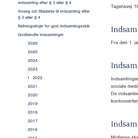
indsamling efter § 3 eller § 4
Tagensvej 1
Ansøg om tilladelse til indsamling efter
§ 3 eller § 4
Retningslinjer for god indsamlingsskik
Indsaml
Godkendte indsamlinger
Fra den 1. j
2026
2025
2024
Indsam
2023
2022
Indsamlinge
sociale med
2021
De indsamled
2020
kontooverfø
2019
2018
2017
Indsam
2016
Midlerne skal