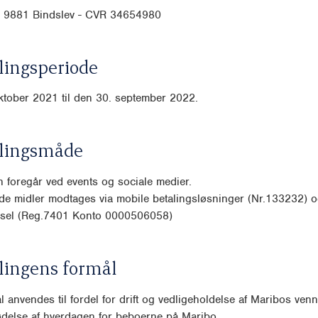
, 9881 Bindslev - CVR 34654980
ingsperiode
ktober 2021 til den 30. september 2022.
lingsmåde
 foregår ved events og sociale medier.
de midler modtages via mobile betalingsløsninger (Nr.133232) 
rsel (Reg.7401 Konto 0000506058)
lingens formål
l anvendes til fordel for drift og vedligeholdelse af Maribos ven
sødelse af hverdagen for beboerne på Maribo.