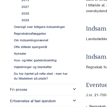
2015
I tilfælde af
2027
overskydende
2028
2029
Indsam
Oversigt over tidligere indsamlinger
Regnskabsaflæggelse
Landsdækk
Om Indsamlingsnævnet
Ofte stillede spørgsmål
Nyheder
Indsam
Hus- og/eller gadeindsamling
Regnskab for
Vejledninger og blanketter
Du har hjertet på rette sted - men har
du tilladelsen på plads?
Eventue
Fri proces
J.nr. 21-70
Erhvervelse af fast ejendom
Regnskab 