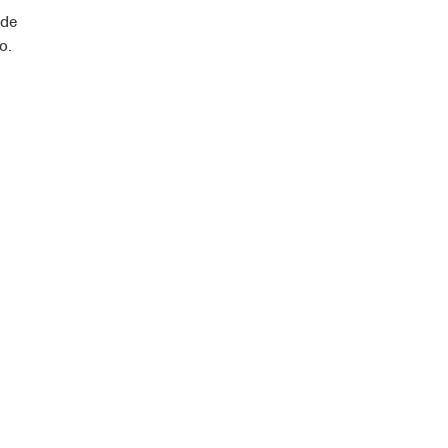
 de
o.