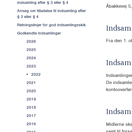
indsamling efter § 3 eller § 4
Åbakkevej 5
Ansøg om tilladelse til indsamling efter
§ 3 eller § 4
Retningslinjer for god indsamlingsskik
Indsaml
Godkendte indsamlinger
Fra den 1. o
2026
2025
2024
Indsam
2023
2022
Indsamlingen
De indsamle
2021
kontooverfø
2020
2019
2018
Indsam
2017
Midlerne ska
2016
samt til for