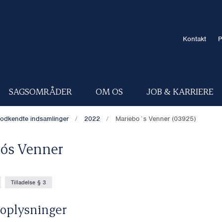
Kontakt
P
SAGSOMRÅDER
OM OS
JOB & KARRIERE
odkendte indsamlinger
2022
Mariebo´s Venner (03925)
o´s Venner
Tilladelse § 3
oplysninger