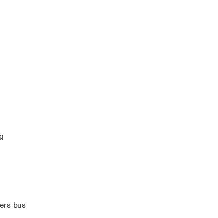
og
ners bus