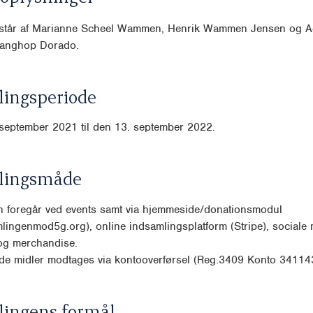
står af Marianne Scheel Wammen, Henrik Wammen Jensen og A
Langhop Dorado.
ingsperiode
september 2021 til den 13. september 2022.
lingsmåde
n foregår ved events samt via hjemmeside/donationsmodul
ingenmod5g.org), online indsamlingsplatform (Stripe), sociale 
og merchandise.
de midler modtages via kontooverførsel (Reg.3409 Konto 3411
lingens formål