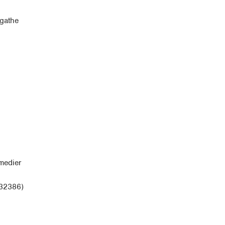
gathe
medier
432386)