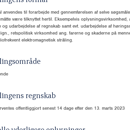
l anvendes til forarbejde med gennemførelsen af selve søgsmåle
måtte være tilknyttet hertil. Eksempelvis oplysningsvirksomhed, a
 og udarbejdelse af regnskab samt evt. udarbejdelse af hørings
.lign., retspolitisk virksomhed ang. farerne og skaderne på men
diofrekvent elektromagnetisk stråling.
lingsområde
ende
lingens regnskab
ventes offentliggjort senest 14 dage efter den 13. marts 2023
lle yderligere oplysninger