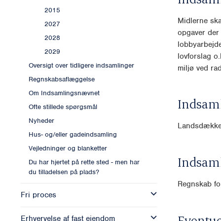
2015
Midlerne ska
2027
opgaver der 
2028
lobbyarbejde
2029
lovforslag o
Oversigt over tidligere indsamlinger
miljø ved ra
Regnskabsaflæggelse
Om Indsamlingsnævnet
Indsam
Ofte stillede spørgsmål
Nyheder
Landsdækk
Hus- og/eller gadeindsamling
Vejledninger og blanketter
Indsam
Du har hjertet på rette sted - men har
du tilladelsen på plads?
Regnskab for
Fri proces
Eventue
Erhvervelse af fast ejendom