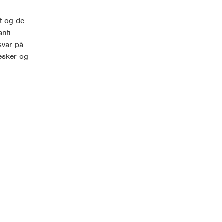
t og de
nti-
svar på
nesker og