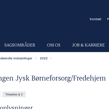
Kontakt
P
SAGSOMRÅDER
OM OS
JOB & KARRIERE
dkendte indsamlinger
2022
ngen Jysk Børneforsorg/Fredehjem
Tilladelse § 3
oplysninger