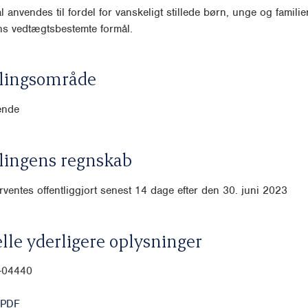
l anvendes til fordel for vanskeligt stillede børn, unge og fa
milie
ens vedtægtsbestemte formål.
lingsområde
ende
lingens regnskab
ventes offentliggjort senest 14 dage efter den 30. juni 2023
lle yderligere oplysninger
-04440
 PDF