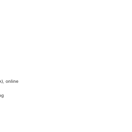
k), online
og