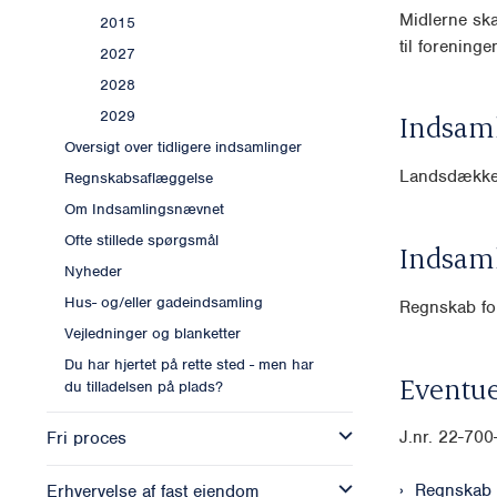
Midlerne ska
2015
til forening
2027
2028
2029
Indsam
Oversigt over tidligere indsamlinger
Landsdækk
Regnskabsaflæggelse
Om Indsamlingsnævnet
Ofte stillede spørgsmål
Indsam
Nyheder
Hus- og/eller gadeindsamling
Regnskab for
Vejledninger og blanketter
Du har hjertet på rette sted - men har
Eventue
du tilladelsen på plads?
J.nr.
22-700
Fri proces
Regnskab
Erhvervelse af fast ejendom