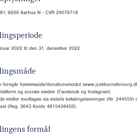
 81,
8200 Aarhus N - CVR 29078718
ingsperiode
anuar 2022 til den 31. december 2022
lingsmåde
n foregår hjemmeside/donationsmodul (www.jyskborne
forsorg.d
platform og sociale medier (Facebook og
Instagram).
e midler modtages via mobile betalingsløsninger (Nr. 244559) 
rsel (Reg. 3643 Konto 4815438450)
lingens formål