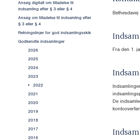
Ansøg digitalt om tilladelse til
indsamling efter § 3 eller § 4
Bethesdavej
Ansøg om tilladelse til indsamling efter
§ 3 eller § 4
Retningslinjer for god indsamlingsskik
Indsaml
Godkendte indsamlinger
Fra den 1. j
2026
2025
2024
Indsam
2023
2022
Indsamlinge
indsamlings
2021
De indsamled
2020
konto
overfø
2019
2018
2017
Indsam
2016