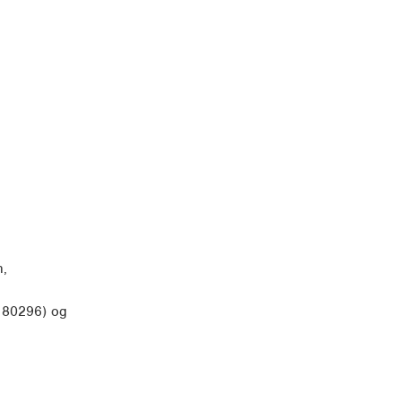
n,
180296) og