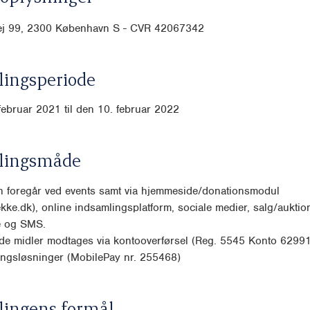
ej 99, 2300 København S - CVR 42067342
ingsperiode
februar 2021 til den 10. februar 2022
lingsmåde
n foregår ved events samt via hjemmeside/donationsmodul
kke.dk), online indsamlingsplatform, sociale medier, salg/auktio
e og SMS.
de midler modtages via kontooverførsel (Reg. 5545 Konto 6299
ingsløsninger (MobilePay nr.
255468)
lingens formål