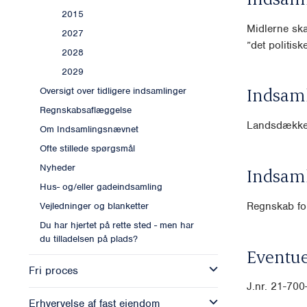
2015
Midlerne skal
2027
”det politis
2028
2029
Indsam
Oversigt over tidligere indsamlinger
Regnskabsaflæggelse
Landsdækk
Om Indsamlingsnævnet
Ofte stillede spørgsmål
Nyheder
Indsam
Hus- og/eller gadeindsamling
Regnskab for
Vejledninger og blanketter
Du har hjertet på rette sted - men har
du tilladelsen på plads?
Eventue
Fri proces
J.nr. 21-70
Erhvervelse af fast ejendom