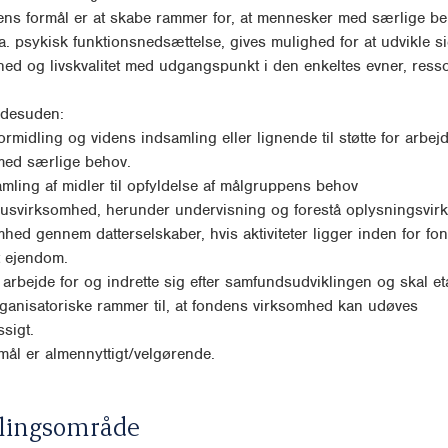
ens formål er at skabe rammer for, at mennesker med særlige be
a. psykisk funktionsnedsættelse, gives mulighed for at udvikle 
ed og livskvalitet med udgangspunkt i den enkeltes evner, ress
desuden:
formidling og videns indsamling eller lignende til støtte for arbej
ed særlige behov.
amling af midler til opfyldelse af målgruppens behov
usvirksomhed, herunder undervisning og forestå oplysningsvir
mhed gennem datterselskaber, hvis aktiviteter ligger inden for fo
t ejendom.
arbejde for og indrette sig efter samfundsudviklingen og skal et
anisatoriske rammer til, at fondens virksomhed kan udøves
sigt.
ål er almennyttigt/velgørende.
lingsområde