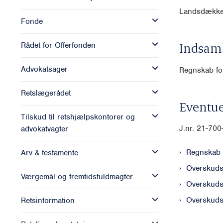
Landsdække
Fonde
Indsam
Rådet for Offerfonden
Advokatsager
Regnskab for
Retslægerådet
Eventue
Tilskud til retshjælpskontorer og
J.nr. 21-70
advokatvagter
Regnskab 
Arv & testamente
Overskuds
Værgemål og fremtidsfuldmagter
Overskuds
Overskuds
Retsinformation