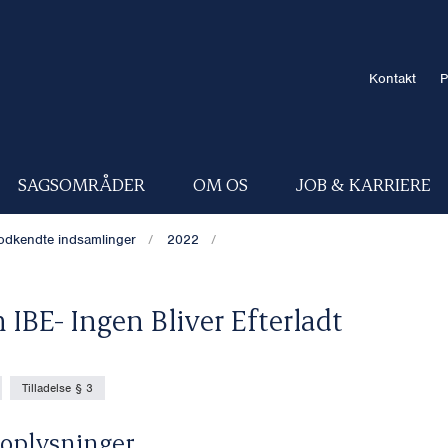
Kontakt
P
SAGSOMRÅDER
OM OS
JOB & KARRIERE
odkendte indsamlinger
2022
 IBE- Ingen Bliver Efterladt
Tilladelse § 3
oplysninger