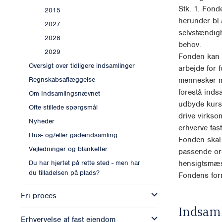
Stk. 1. Fond
2015
herunder bl.
2027
selvstændigh
2028
behov.
2029
Fonden kan 
Oversigt over tidligere indsamlinger
arbejde for 
mennesker m
Regnskabsaflæggelse
forestå inds
Om Indsamlingsnævnet
udbyde kurs
Ofte stillede spørgsmål
drive virkso
Nyheder
erhverve fas
Hus- og/eller gadeindsamling
Fonden skal 
Vejledninger og blanketter
passende org
hensigtsmæs
Du har hjertet på rette sted - men har
du tilladelsen på plads?
Fondens form
Fri proces
Indsam
Erhvervelse af fast ejendom