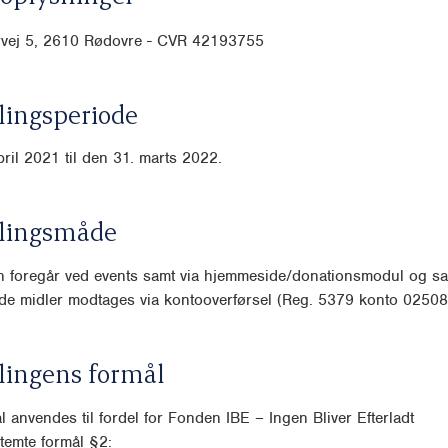
vej 5, 2610 Rødovre - CVR 42193755
ingsperiode
pril 2021 til den 31. marts 2022.
lingsmåde
n foregår ved events samt via hjemmeside/donationsmodul og sa
de midler modtages via kontooverførsel (Reg. 5379 konto 02508
lingens formål
l anvendes til fordel for Fonden IBE – Ingen Bliver Efterladt
temte formål §2: