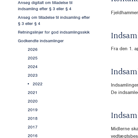
Ansøg digitalt om tilladelse til
indsamling efter § 3 eller § 4
Fjeldhammer
Ansøg om tilladelse til indsamling efter
§ 3 eller § 4
Retningslinjer for god indsamlingsskik
Indsaml
Godkendte indsamlinger
Fra den 1. a
2026
2025
2024
Indsam
2023
2022
Indsamlinge
De indsamle
2021
2020
2019
Indsam
2018
2017
Midlerne ska
vedtægtsbes
2016