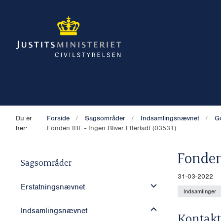
Du er
Forside
Sagsområder
Indsamlingsnævnet
G
her:
Fonden IBE - Ingen Bliver Efterladt (03531)
Fonden
Sagsområder
31-03-2022
Erstatningsnævnet
Indsamlinger
Indsamlingsnævnet
Kontakt