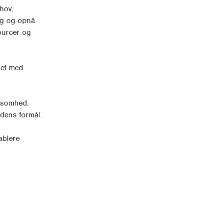
hov,
sig og opnå
ourcer og
det med
ksomhed.
ndens formål.
ablere