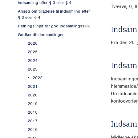
indsamling efter § 3 eller § 4
Tværvej 6, 
Ansøg om tilladelse til indsamling efter
§ 3 eller § 4
Retningslinjer for god indsamlingsskik
Indsaml
Godkendte indsamlinger
Fra den 20. 
2026
2025
2024
Indsam
2023
2022
Indsamlingen
hjemmeside/
2021
De indsamle
2020
kontooverfø
2019
2018
2017
Indsam
2016
Midlerne skal