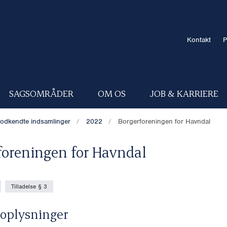
Kontakt
P
SAGSOMRÅDER
OM OS
JOB & KARRIERE
odkendte indsamlinger
2022
Borgerforeningen for Havndal
foreningen for Havndal
Tilladelse § 3
oplysninger