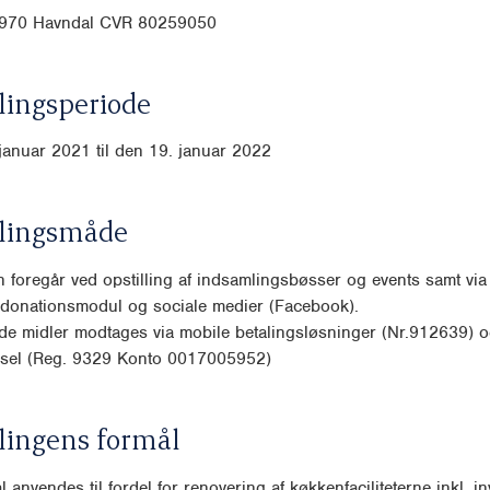
8970 Havndal CVR 80259050
ingsperiode
januar 2021 til den 19. januar 2022
lingsmåde
 foregår ved opstilling af indsamlingsbøsser og events samt via
donationsmodul og sociale medier (Facebook).
de midler modtages via mobile betalingsløsninger (Nr.912639) 
rsel (Reg. 9329 Konto 0017005952)
lingens formål
 anvendes til fordel for renovering af køkkenfaciliteterne inkl. in