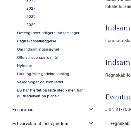
2015
lokale forsa
2027
2028
2029
Indsam
Oversigt over tidligere indsamlinger
Landsdækk
Regnskabsaflæggelse
Om Indsamlingsnævnet
Ofte stillede spørgsmål
Indsam
Nyheder
Hus- og/eller gadeindsamling
Regnskab for
Vejledninger og blanketter
Du har hjertet på rette sted - men har
Eventue
du tilladelsen på plads?
J.nr. 21-70
Fri proces
Regnskab
Erhvervelse af fast ejendom