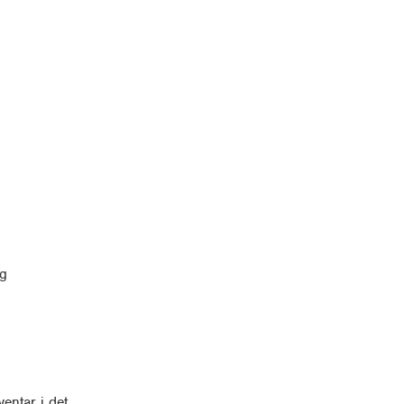
og
ventar i det