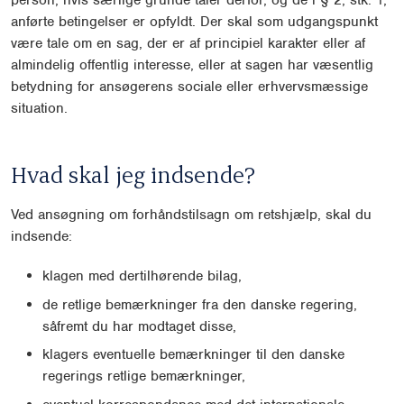
person, hvis særlige grunde taler derfor, og de i § 2, stk. 1,
anførte betingelser er opfyldt. Der skal som udgangspunkt
være tale om en sag, der er af principiel karakter eller af
almindelig offentlig interesse, eller at sagen har væsentlig
betydning for ansøgerens sociale eller erhvervsmæssige
situation.
Hvad skal jeg indsende?
Ved ansøgning om forhåndstilsagn om retshjælp, skal du
indsende:
klagen med dertilhørende bilag,
de retlige bemærkninger fra den danske regering,
såfremt du har modtaget disse,
klagers eventuelle bemærkninger til den danske
regerings retlige bemærkninger,