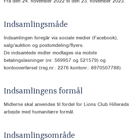
Fra den 24. november 2022 til den 23. november 2023.
Indsamlingsmåde
Indsamlingen foregår via sociale medier (Facebook),
salg/auktion og post
omdeling/flyers.
De indsamlede midler modtages via mobile
betalingsløsninger (nr. 569957
og 521579) og
kontooverførsel (reg.nr.: 2276 kontonr.: 8970507788).
Indsamlingens formål
Midlerne skal anvendes til fordel for Lions Club Hillerøds
arbejde med hu
manitære formål.
Indsamlingsområde