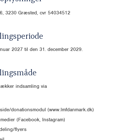
6, 3230 Græsted, cvr
54034512
ingsperiode
anuar 2027 til den 31. december 2029.
lingsmåde
dækker indsamling via
side/donationsmodul (www.lmfdanmark.dk)
 medier (Facebook, Instagram)
eling/flyers
il