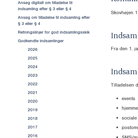
Ansøg digitalt om tilladelse til
indsamling efter § 3 eller § 4
Skovhøjen 1
Ansøg om tilladelse til indsamling efter
§ 3 eller § 4
Retningslinjer for god indsamlingsskik
Indsaml
Godkendte indsamlinger
Fra den 1. j
2026
2025
2024
Indsam
2023
2022
Tilladelsen 
2021
events
2020
hjemme
2019
sociale
2018
2017
postomd
2016
SMS/ma