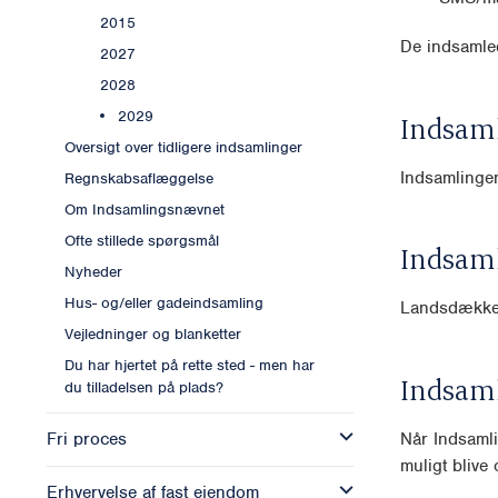
2015
De indsamled
2027
2028
2029
Indsam
Oversigt over tidligere indsamlinger
Indsamlingen
Regnskabsaflæggelse
Om Indsamlingsnævnet
Ofte stillede spørgsmål
Indsam
Nyheder
Hus- og/eller gadeindsamling
Landsdækk
Vejledninger og blanketter
Du har hjertet på rette sted - men har
Indsam
du tilladelsen på plads?
Når Indsamli
Fri proces
muligt blive o
Erhvervelse af fast ejendom