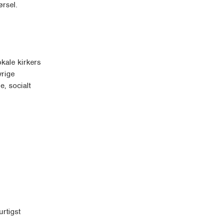
rsel.
kale kirkers
vrige
e, socialt
rtigst