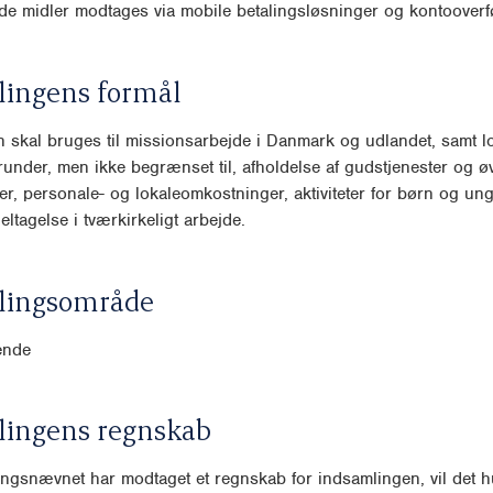
e midler modtages via mobile betalingsløsninger og kontooverfø
lingens formål
 skal bruges til missionsarbejde i Danmark og udlandet, samt lo
runder, men ikke begrænset til, afholdelse af gudstjenester og ø
r, personale- og lokaleomkostninger, aktiviteter for børn og ung
ltagelse i tværkirkeligt arbejde.
lingsområde
ende
lingens regnskab
ngsnævnet har modtaget et regnskab for indsamlingen, vil det hu