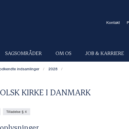
Kontakt
P
SAGSOMRÅDER
OM OS
JOB & KARRIERE
odkendte indsamlinger
2028
OLSK KIRKE I DANMARK
Tilladelse § 4
oplysninger