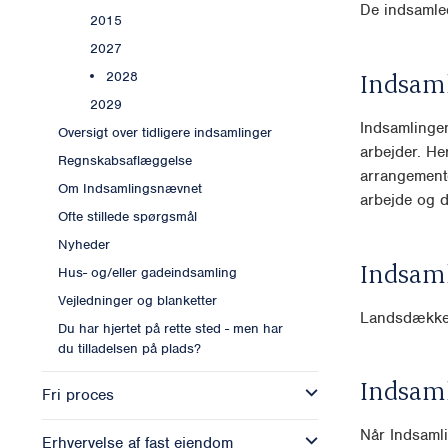
De indsamled
2015
2027
Indsam
2028
2029
Indsamlingen
Oversigt over tidligere indsamlinger
arbejder. He
Regnskabsaflæggelse
arrangemente
Om Indsamlingsnævnet
arbejde og de
Ofte stillede spørgsmål
Nyheder
Indsam
Hus- og/eller gadeindsamling
Vejledninger og blanketter
Landsdækk
Du har hjertet på rette sted - men har
du tilladelsen på plads?
Indsam
Fri proces
Når Indsamli
Erhvervelse af fast ejendom