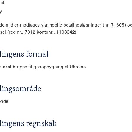
il
V
e midler modtages via mobile betalingsløsninger (nr. 71605) o
sel (reg.nr.: 7312 kontonr.: 1103342).
lingens formål
 skal bruges til genopbygning af Ukraine.
lingsområde
ende
lingens regnskab