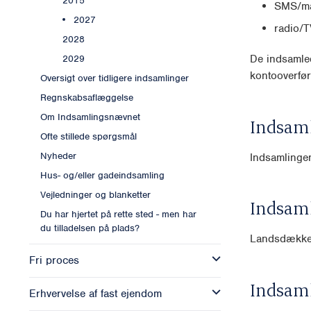
2015
SMS/ma
2027
radio/T
2028
De indsamled
2029
kontooverfør
Oversigt over tidligere indsamlinger
Regnskabsaflæggelse
Om Indsamlingsnævnet
Indsam
Ofte stillede spørgsmål
Nyheder
Indsamlingen
Hus- og/eller gadeindsamling
Vejledninger og blanketter
Indsam
Du har hjertet på rette sted - men har
du tilladelsen på plads?
Landsdækk
Fri proces
Indsam
Erhvervelse af fast ejendom