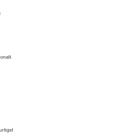
g
onalt.
rtigst