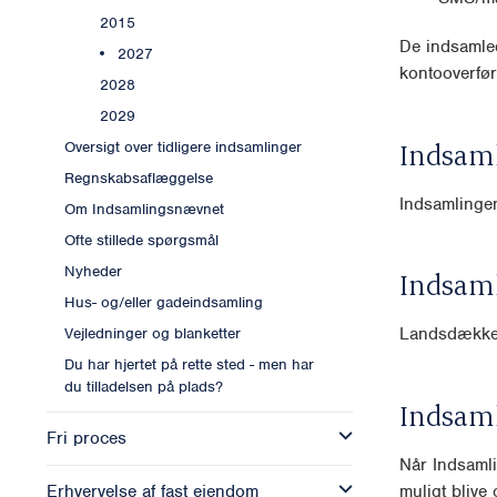
2015
De indsamled
2027
kontooverfør
2028
2029
Indsam
Oversigt over tidligere indsamlinger
Regnskabsaflæggelse
Indsamlingen 
Om Indsamlingsnævnet
Ofte stillede spørgsmål
Nyheder
Indsam
Hus- og/eller gadeindsamling
Landsdækk
Vejledninger og blanketter
Du har hjertet på rette sted - men har
du tilladelsen på plads?
Indsam
Fri proces
Når Indsamli
muligt blive o
Erhvervelse af fast ejendom