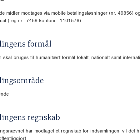
e midler modtages via mobile betalingsløsninger (nr. 49856) o
sel (reg.nr.: 7459 kontonr.: 1101576).
lingens formål
skal bruges til humanitært formål lokalt, nationalt samt internati
lingsområde
ende
lingens regnskab
ngsnævnet har modtaget et regnskab for indsamlingen, vil det hu
ffentliggjort.