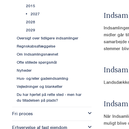
2015
Indsam
2027
2028
Indsamlingen
2029
midler går ti
Oversigt over tidligere indsamlinger
samarbejde me
Regnskabsaflæggelse
stemmer bliv
Om Indsamlingsnævnet
Ofte stillede spørgsmål
Indsam
Nyheder
Hus- og/eller gadeindsamling
Landsdækk
Vejledninger og blanketter
Du har hjertet på rette sted - men har
du tilladelsen på plads?
Indsam
Fri proces
Når Indsamli
muligt blive o
Erhvervelse af fast ejendom