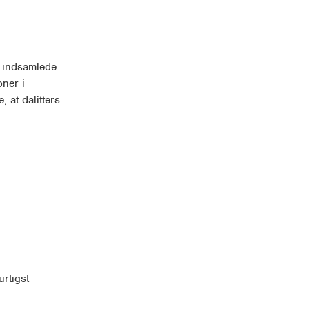
e indsamlede
oner i
 at dalitters
rtigst