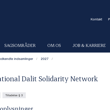
Kontakt
P
SAGSOMRÅDER
OM OS
JOB & KARRIERE
dkendte indsamlinger
2027
ational Dalit Solidarity Network
Tilladelse § 3
oplysninger