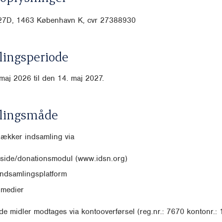
27D, 1463 København K, cvr
27388930
ingsperiode
maj 2026 til den 14. maj 2027.
lingsmåde
dækker indsamling via
side/donationsmodul (www.idsn.org)
indsamlingsplatform
 medier
e midler modtages via kontooverførsel (reg.nr.: 7670 kontonr.: