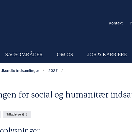
Kontakt
P
SAGSOMRÅDER
OM OS
JOB & KARRIERE
dkendte indsamlinger
2027
ngen for social og humanitær indsa
Tilladelse § 3
oplysninger