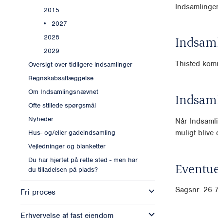
Indsamlinge
2015
2027
2028
Indsam
2029
Thisted ko
Oversigt over tidligere indsamlinger
Regnskabsaflæggelse
Om Indsamlingsnævnet
Indsam
Ofte stillede spørgsmål
Nyheder
Når Indsamli
muligt blive o
Hus- og/eller gadeindsamling
Vejledninger og blanketter
Du har hjertet på rette sted - men har
Eventue
du tilladelsen på plads?
Sagsnr. 26
Fri proces
Erhvervelse af fast ejendom