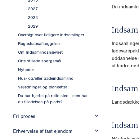
2015
De indsamled
2027
2028
2029
Indsam
Oversigt over tidligere indsamlinger
Indsamlingen
Regnskabsaflæggelse
fødevarepakk
Om Indsamlingsnævnet
uddannelse o
Ofte stillede spørgsmål
at lindre nø
Nyheder
Hus- og/eller gadeindsamling
Indsam
Vejledninger og blanketter
Du har hjertet på rette sted - men har
Landsdækk
du tilladelsen på plads?
Fri proces
Indsam
Erhvervelse af fast ejendom
Når Indsamli