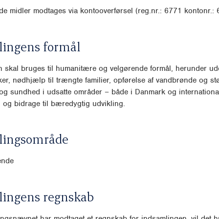
e midler modtages via kontooverførsel (reg.nr.: 6771 kontonr.:
lingens formål
 skal bruges til humanitære og velgørende formål, herunder ud
er, nødhjælp til trængte familier, opførelse af vandbrønde og støt
g sundhed i udsatte områder – både i Danmark og international
d og bidrage til bæredygtig udvikling.
lingsområde
ende
lingens regnskab
ngsnævnet har modtaget et regnskab for indsamlingen, vil det hu