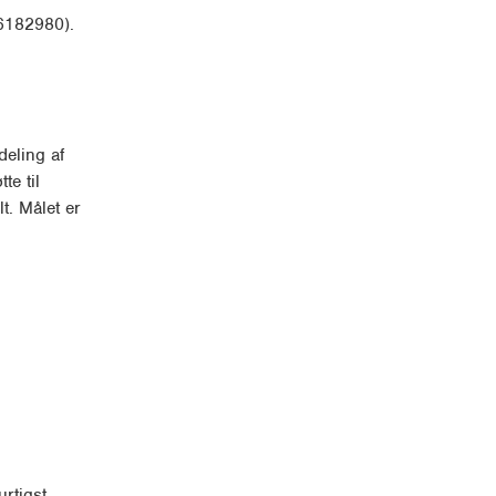
 6182980).
deling af
te til
t. Målet er
rtigst