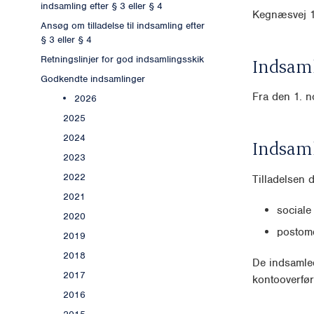
indsamling efter § 3 eller § 4
Kegnæsvej 
Ansøg om tilladelse til indsamling efter
§ 3 eller § 4
Retningslinjer for god indsamlingsskik
Indsaml
Godkendte indsamlinger
Fra den 1. n
2026
2025
2024
Indsam
2023
2022
Tilladelsen 
2021
sociale
2020
postomd
2019
2018
De indsamled
2017
kontooverfør
2016