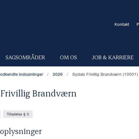
Kontakt
P
SAGSOMRÅDER
OM OS
JOB & KARRIERE
odkendte indsamlinger
2026
Sydals Frivillig Brandværn (10001)
 Frivillig Brandværn
Tilladelse § 3
oplysninger