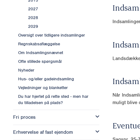
2015
Indsam
2027
2028
Indsamlingen 
2029
Oversigt over tidligere indsamlinger
Indsam
Regnskabsaflæggelse
Om Indsamlingsnævnet
Landsdækk
Ofte stillede spørgsmål
Nyheder
Indsam
Hus- og/eller gadeindsamling
Vejledninger og blanketter
Når Indsamli
Du har hjertet på rette sted - men har
muligt blive o
du tilladelsen på plads?
Fri proces
Eventue
Erhvervelse af fast ejendom
Sagsnr. 25-