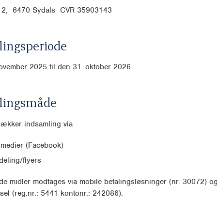
12, 6470 Sydals CVR
35903143
ingsperiode
ovember 2025 til den 31. oktober 2026
lingsmåde
dækker indsamling via
 medier (Facebook)
eling/flyers
e midler modtages via mobile betalingsløsninger (nr. 30072) o
sel (reg.nr.: 5441 kontonr.: 242086).