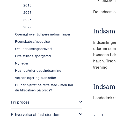
SMS/ma
2015
De indsamled
2027
2028
2029
Indsam
Oversigt over tidligere indsamlinger
Regnskabsaflæggelse
Indsamlingen
uderum som 
Om Indsamlingsnævnet
hønsene i de
Ofte stillede spørgsmål
haven. Træn
Nyheder
træning.
Hus- og/eller gadeindsamling
Vejledninger og blanketter
Indsam
Du har hjertet på rette sted - men har
du tilladelsen på plads?
Landsdækk
Fri proces
Erhvervelse af fast ejendom