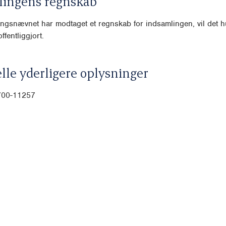
lingens regnskab
ngsnævnet har modtaget et regnskab for indsamlingen, vil det hu
ffentliggjort.
lle yderligere oplysninger
700-11257