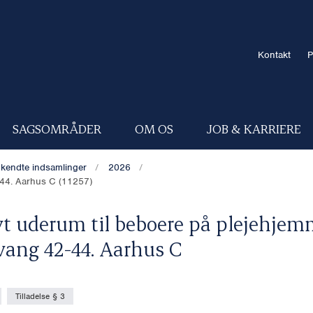
Kontakt
P
SAGSOMRÅDER
OM OS
JOB & KARRIERE
kendte indsamlinger
2026
-44. Aarhus C (11257)
yt uderum til beboere på plejehjem
vang 42-44. Aarhus C
Tilladelse § 3