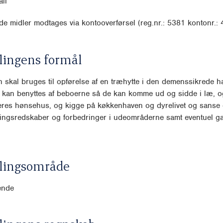
il
e midler modtages via kontooverførsel (reg.nr.: 5381 kontonr.:
lingens formål
 skal bruges til opførelse af en træhytte i den demenssikrede ha
kan benyttes af beboerne så de kan komme ud og sidde i læ, o
res hønsehus, og kigge på køkkenhaven og dyrelivet og sanse o
ingsredskaber og forbedringer i udeområderne samt eventuel ga
lingsområde
ende