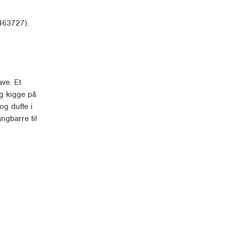
 463727).
ve. Et
g kigge på
g dufte i
ngbarre til