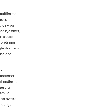
multiforme
uges til
icin- og
for hjemmet,
er skabe
ære på min
gheder for at
holdes i
re
isationer
il midlerne
værdig
amilie i
enne svære
ndelige