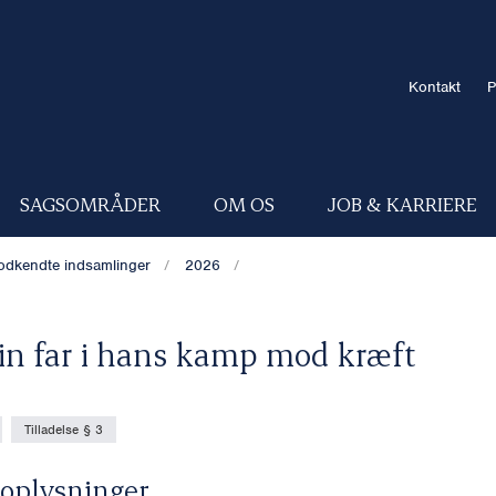
Kontakt
P
SAGSOMRÅDER
OM OS
JOB & KARRIERE
odkendte indsamlinger
2026
in far i hans kamp mod kræft
Tilladelse § 3
oplysninger