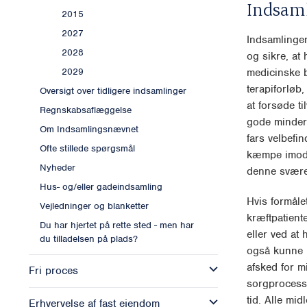
Indsam
2015
2027
Indsamlingen
2028
og sikre, at 
medicinske 
2029
terapiforløb
Oversigt over tidligere indsamlinger
at forsøde t
Regnskabsaflæggelse
gode minder 
Om Indsamlingsnævnet
fars velbefi
Ofte stillede spørgsmål
kæmpe imod s
Nyheder
denne svære
Hus- og/eller gadeindsamling
Hvis formålet
Vejledninger og blanketter
kræftpatient
Du har hjertet på rette sted - men har
eller ved at 
du tilladelsen på plads?
også kunne 
afsked for m
Fri proces
sorgprocess
tid. Alle mi
Erhvervelse af fast ejendom