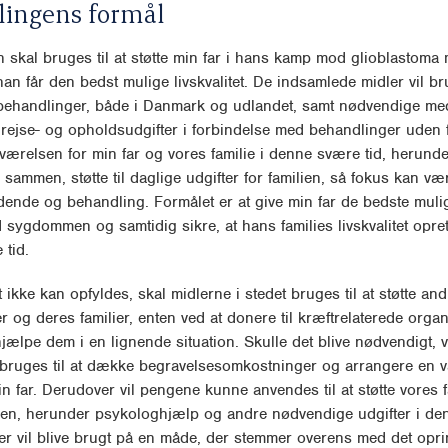
lingens formål
 skal bruges til at støtte min far i hans kamp mod glioblastoma 
han får den bedst mulige livskvalitet. De indsamlede midler vil br
behandlinger, både i Danmark og udlandet, samt nødvendige med
, rejse- og opholdsudgifter i forbindelse med behandlinger uden 
ilværelsen for min far og vores familie i denne svære tid, herund
sammen, støtte til daglige udgifter for familien, så fokus kan v
ndende og behandling. Formålet er at give min far de bedste muli
ygdommen og samtidig sikre, at hans families livskvalitet opret
 tid.
 ikke kan opfyldes, skal midlerne i stedet bruges til at støtte and
er og deres familier, enten ved at donere til kræftrelaterede organ
hjælpe dem i en lignende situation. Skulle det blive nødvendigt, v
bruges til at dække begravelsesomkostninger og arrangere en 
in far. Derudover vil pengene kunne anvendes til at støtte vores f
en, herunder psykologhjælp og andre nødvendige udgifter i d
dler vil blive brugt på en måde, der stemmer overens med det opri