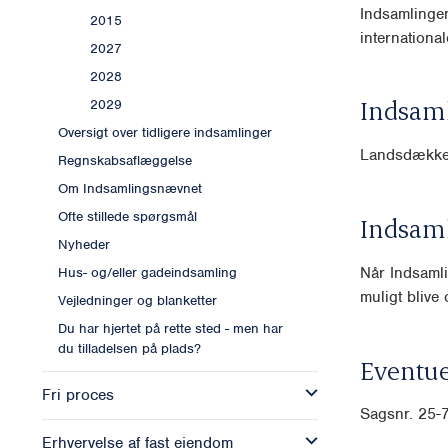
Indsamlingen 
2015
internationa
2027
2028
Indsam
2029
Oversigt over tidligere indsamlinger
Landsdækk
Regnskabsaflæggelse
Om Indsamlingsnævnet
Ofte stillede spørgsmål
Indsam
Nyheder
Når Indsamli
Hus- og/eller gadeindsamling
muligt blive o
Vejledninger og blanketter
Du har hjertet på rette sted - men har
du tilladelsen på plads?
Eventue
Fri proces
Sagsnr. 25-
Erhvervelse af fast ejendom