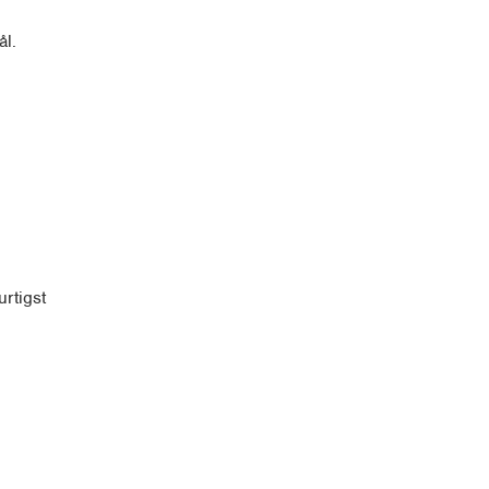
ål.
rtigst