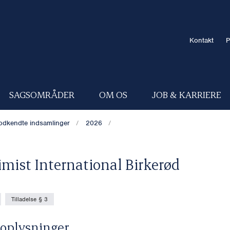
Kontakt
P
SAGSOMRÅDER
OM OS
JOB & KARRIERE
odkendte indsamlinger
2026
imist International Birkerød
Tilladelse § 3
oplysninger