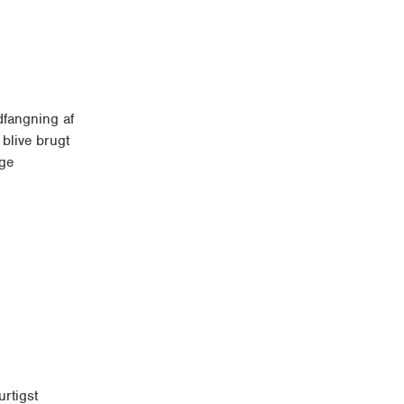
ndfangning af
blive brugt
ige
rtigst