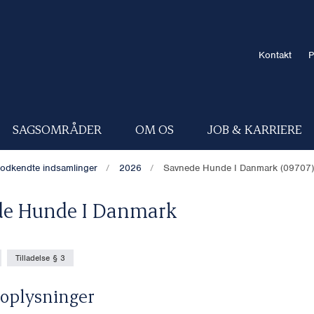
Kontakt
P
SAGSOMRÅDER
OM OS
JOB & KARRIERE
odkendte indsamlinger
2026
Savnede Hunde I Danmark (09707)
de Hunde I Danmark
Tilladelse § 3
oplysninger