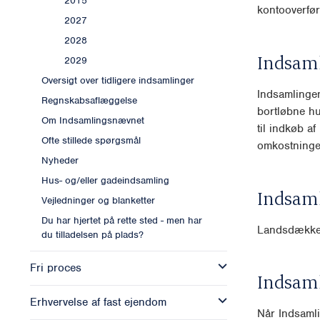
2015
kontooverfør
2027
2028
Indsam
2029
Oversigt over tidligere indsamlinger
Indsamlingen
Regnskabsaflæggelse
bortløbne hu
Om Indsamlingsnævnet
til indkøb a
Ofte stillede spørgsmål
omkostninge
Nyheder
Hus- og/eller gadeindsamling
Indsam
Vejledninger og blanketter
Du har hjertet på rette sted - men har
Landsdækk
du tilladelsen på plads?
Fri proces
Indsam
Erhvervelse af fast ejendom
Når Indsamli