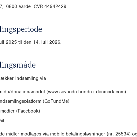
 17, 6800 Varde CVR
44942429
ingsperiode
uli 2025 til den 14. juli 2026.
lingsmåde
dækker indsamling via
side/donationsmodul (www.savnede-hunde-i-danmark.com)
indsamlingsplatform (GoFundMe)
 medier (Facebook)
il
e midler modtages via mobile betalingsløsninger (nr. 25534) o