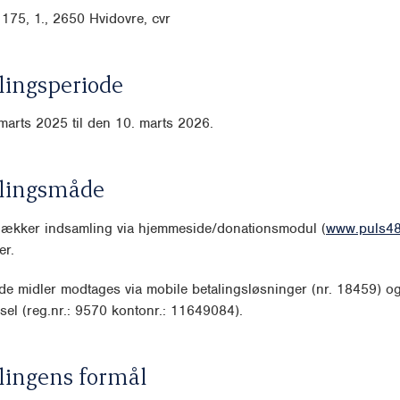
175, 1., 2650 Hvidovre, cvr
ingsperiode
marts 2025 til den 10. marts 2026.
lingsmåde
 dækker indsamling via hjemmeside/donationsmodul (
www.puls48
er.
e midler modtages via mobile betalingsløsninger (nr. 18459) o
sel (reg.nr.: 9570 kontonr.: 11649084).
lingens formål