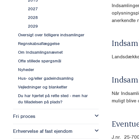
2015
Indsamlingen
2027
oplysningspl
2028
anerkendte n
2029
Oversigt over tidligere indsamlinger
Indsam
Regnskabsaflæggelse
Om Indsamlingsnævnet
Landsdækk
Ofte stillede spørgsmål
Nyheder
Indsam
Hus- og/eller gadeindsamling
Vejledninger og blanketter
Når Indsamli
Du har hjertet på rette sted - men har
muligt blive o
du tilladelsen på plads?
Fri proces
Eventue
Erhvervelse af fast ejendom
J.nr. 25-7