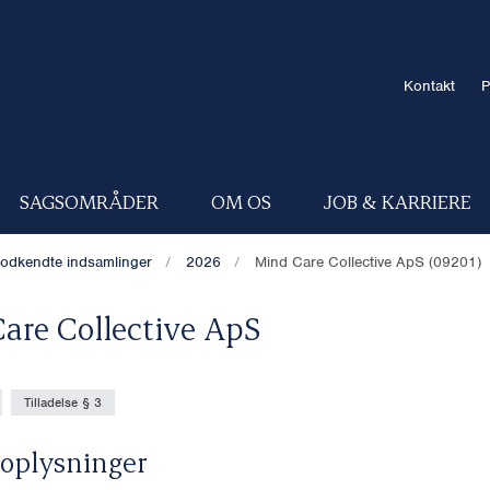
Kontakt
P
SAGSOMRÅDER
OM OS
JOB & KARRIERE
odkendte indsamlinger
2026
Mind Care Collective ApS (09201)
are Collective ApS
Tilladelse § 3
oplysninger