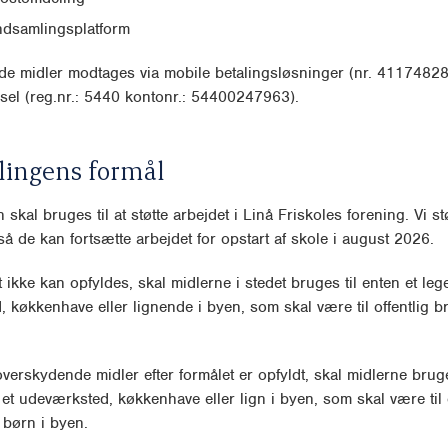
ndsamlingsplatform
de midler modtages via mobile betalingsløsninger (nr. 41174828
sel (reg.nr.: 5440 kontonr.: 54400247963).
lingens formål
skal bruges til at støtte arbejdet i Linå Friskoles forening. Vi st
å de kan fortsætte arbejdet for opstart af skole i august 2026.
t ikke kan opfyldes, skal midlerne i stedet bruges til enten et le
 køkkenhave eller lignende i byen, som skal være til offentlig br
overskydende midler efter formålet er opfyldt, skal midlerne bruges
et udeværksted, køkkenhave eller lign i byen, som skal være til o
 børn i byen.