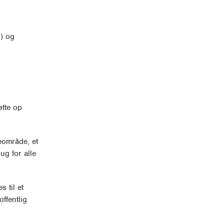
) og
øtte op
geområde, et
ug for alle
 til et
ffentlig