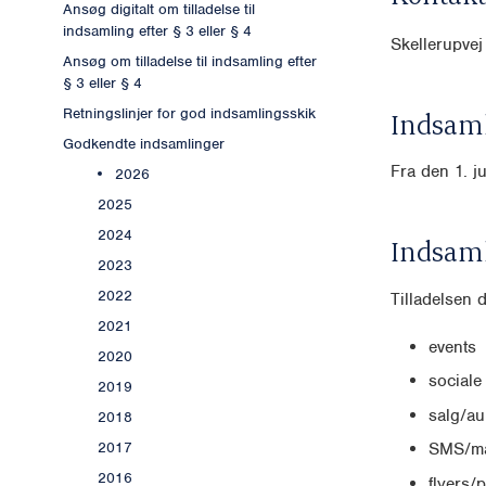
Ansøg digitalt om tilladelse til
indsamling efter § 3 eller § 4
Skellerupve
Ansøg om tilladelse til indsamling efter
§ 3 eller § 4
Retningslinjer for god indsamlingsskik
Indsaml
Godkendte indsamlinger
Fra den 1. j
2026
2025
2024
Indsam
2023
2022
Tilladelsen 
2021
events
2020
sociale
2019
salg/au
2018
2017
SMS/ma
2016
flyers/