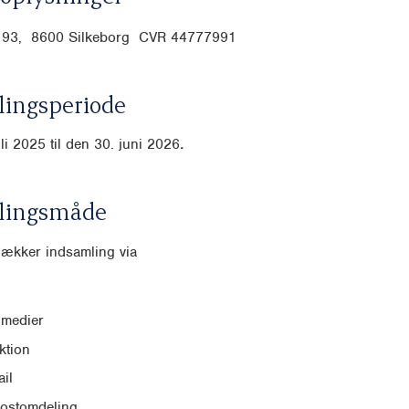
j 93, 8600 Silkeborg CVR
44777991
ingsperiode
uli 2025 til den 30. juni 2026
.
lingsmåde
dækker indsamling via
 medier
ktion
il
postomdeling