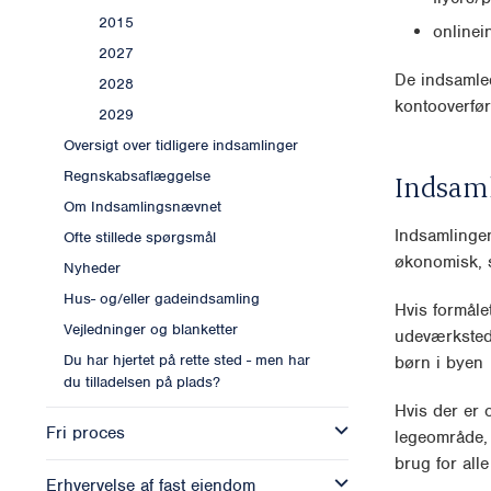
2015
onlinei
2027
De indsamle
2028
kontooverfør
2029
Oversigt over tidligere indsamlinger
Regnskabsaflæggelse
Indsam
Om Indsamlingsnævnet
Indsamlingen 
Ofte stillede spørgsmål
økonomisk, s
Nyheder
Hus- og/eller gadeindsamling
Hvis formåle
Vejledninger og blanketter
udeværksted,
Du har hjertet på rette sted - men har
børn i byen
du tilladelsen på plads?
Hvis der er 
Fri proces
legeområde, 
brug for alle
Erhvervelse af fast ejendom