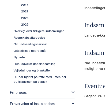
2015
Indsamlingen
2027
2028
Indsam
2029
Oversigt over tidligere indsamlinger
Landsdækk
Regnskabsaflæggelse
Om Indsamlingsnævnet
Indsam
Ofte stillede spørgsmål
Nyheder
Når Indsamli
Hus- og/eller gadeindsamling
muligt blive o
Vejledninger og blanketter
Du har hjertet på rette sted - men har
du tilladelsen på plads?
Eventue
Fri proces
Sagsnr. 26-
Erhvervelse af fast ejendom