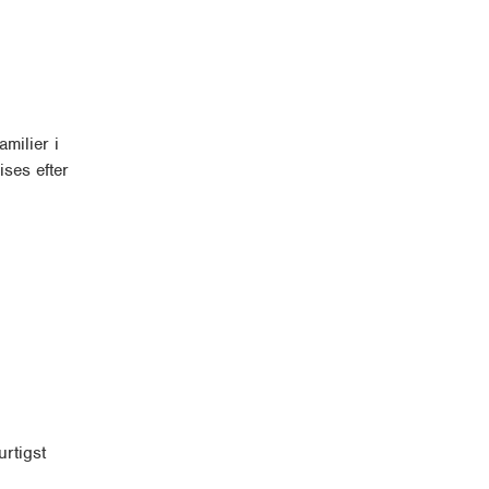
milier i
ses efter
rtigst