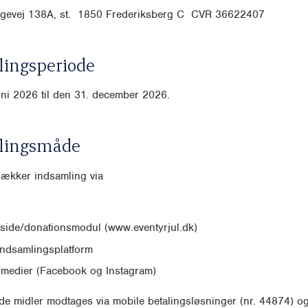
gevej 138A, st. 1850 Frederiksberg C CVR
36622407
ingsperiode
uni 2026 til den 31. december 2026.
lingsmåde
dækker indsamling via
ide/donationsmodul (www.eventyrjul.dk)
indsamlingsplatform
 medier (Facebook og Instagram)
e midler modtages via mobile betalingsløsninger (nr. 44874) o