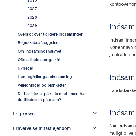
2015
kontooverfør
2027
2028
Indsam
2029
Oversigt over tidligere indsamlinger
Indsamlingen
Regnskabsaflæggelse
København og
Om Indsamlingsnævnet
juletraditione
Ofte stillede spørgsmål
Nyheder
Indsam
Hus- og/eller gadeindsamling
Vejledninger og blanketter
Landsdækk
Du har hjertet på rette sted - men har
du tilladelsen på plads?
Indsam
Fri proces
Når Indsamli
Erhvervelse af fast ejendom
muligt blive o