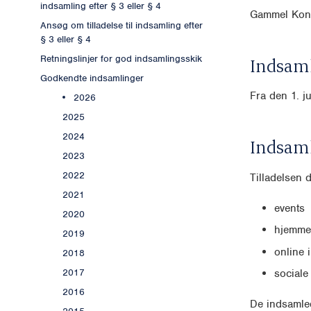
indsamling efter § 3 eller § 4
Gammel Kon
Ansøg om tilladelse til indsamling efter
§ 3 eller § 4
Retningslinjer for god indsamlingsskik
Indsaml
Godkendte indsamlinger
Fra den 1. j
2026
2025
2024
Indsam
2023
2022
Tilladelsen 
2021
events
2020
hjemmes
2019
online 
2018
2017
sociale
2016
De indsamled