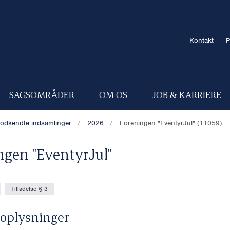
Kontakt
P
SAGSOMRÅDER
OM OS
JOB & KARRIERE
odkendte indsamlinger
2026
Foreningen "EventyrJul" (11059)
ngen "EventyrJul"
Tilladelse § 3
oplysninger