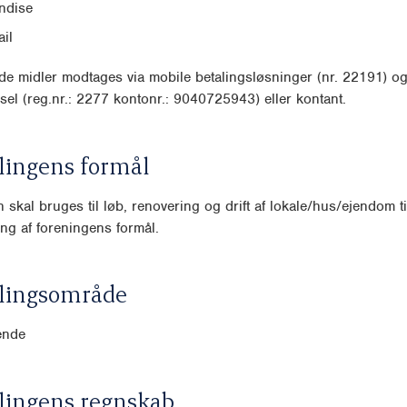
ndise
il
e midler modtages via mobile betalingsløsninger (nr. 22191) o
sel (reg.nr.: 2277 kontonr.: 9040725943) eller kontant.
lingens formål
 skal bruges til løb, renovering og drift af lokale/hus/ejendom ti
ng af foreningens formål.
lingsområde
ende
lingens regnskab