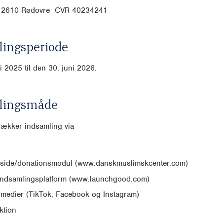
6, 2610 Rødovre CVR
40234241
ingsperiode
li 2025 til den 30. juni 2026.
lingsmåde
dækker indsamling via
side/donationsmodul (www.danskmuslimskcenter.com)
 indsamlingsplatform (www.launchgood.com)
 medier (TikTok, Facebook og Instagram)
ktion