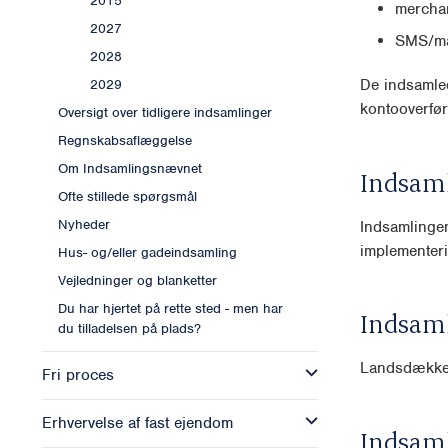
2015
mercha
2027
SMS/ma
2028
De indsamled
2029
kontooverfør
Oversigt over tidligere indsamlinger
Regnskabsaflæggelse
Om Indsamlingsnævnet
Indsam
Ofte stillede spørgsmål
Nyheder
Indsamlingen
implementeri
Hus- og/eller gadeindsamling
Vejledninger og blanketter
Du har hjertet på rette sted - men har
Indsam
du tilladelsen på plads?
Landsdækk
Fri proces
Erhvervelse af fast ejendom
Indsam