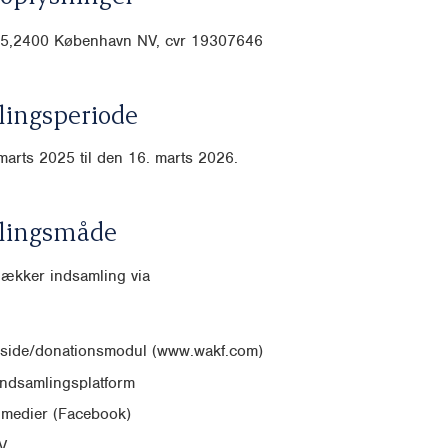
45,2400 København NV, cvr
19307646
ingsperiode
marts 2025 til den 16. marts 2026.
lingsmåde
dækker indsamling via
side/donationsmodul (www.wakf.com)
indsamlingsplatform
 medier (Facebook)
V