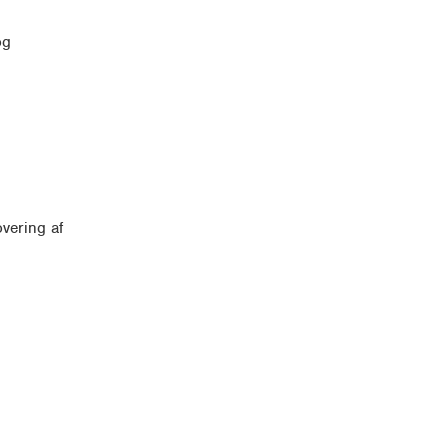
og
overing af