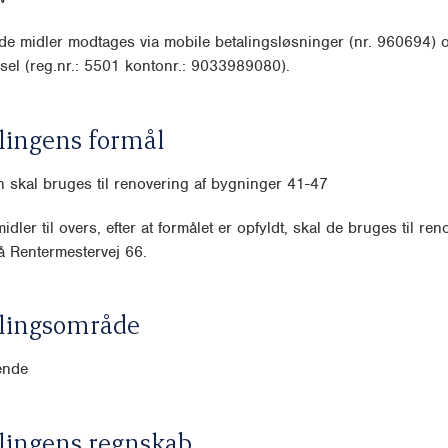
e midler modtages via mobile betalingsløsninger (nr. 960694) 
sel (reg.nr.: 5501 kontonr.: 9033989080).
lingens formål
 skal bruges til renovering af bygninger 41-47
idler til overs, efter at formålet er opfyldt, skal de bruges til ren
å Rentermestervej 66.
lingsområde
ende
lingens regnskab