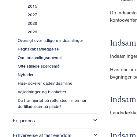
2015
De indsamled
2027
kontooverfør
2028
2029
Indsam
Oversigt over tidligere indsamlinger
Regnskabsaflæggelse
Indsamlingen
Om Indsamlingsnævnet
Ofte stillede spørgsmål
Hvis der er m
Nyheder
bygninger p
Hus- og/eller gadeindsamling
Vejledninger og blanketter
Indsam
Du har hjertet på rette sted - men har
du tilladelsen på plads?
Landsdækk
Fri proces
Indsam
Erhvervelse af fast ejendom