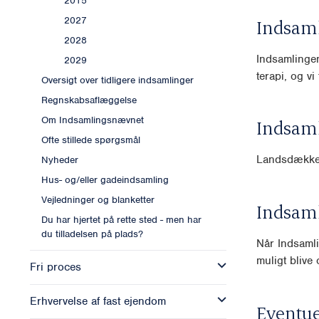
2015
2027
Indsam
2028
Indsamlingen 
2029
terapi, og v
Oversigt over tidligere indsamlinger
Regnskabsaflæggelse
Om Indsamlingsnævnet
Indsam
Ofte stillede spørgsmål
Landsdækk
Nyheder
Hus- og/eller gadeindsamling
Vejledninger og blanketter
Indsam
Du har hjertet på rette sted - men har
du tilladelsen på plads?
Når Indsamli
muligt blive o
Fri proces
Erhvervelse af fast ejendom
Eventue