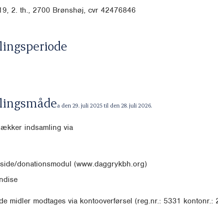
19, 2. th., 2700 Brønshøj, cvr
42476846
ingsperiode
lingsmåde
a den
29. juli 2025 til den 28. juli 2026
.
dækker indsamling via
side/donationsmodul (www.daggrykbh.org)
ndise
e midler modtages via kontooverførsel (reg.nr.: 5331 kontonr.: