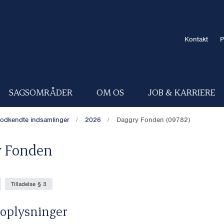
Kontakt
P
SAGSOMRÅDER
OM OS
JOB & KARRIERE
odkendte indsamlinger
2026
Daggry Fonden (09782)
y Fonden
Tilladelse § 3
oplysninger