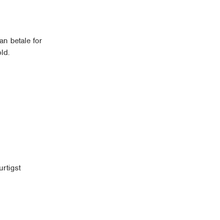
an betale for
ld.
rtigst